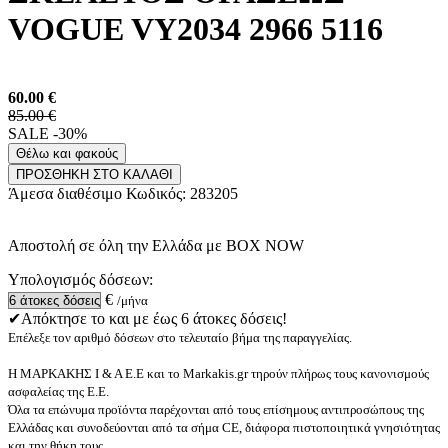
VOGUE VY2034 2966 5116
60.00
€
85.00 €
SALE -30%
Θέλω και φακούς
ΠΡΟΣΘΗΚΗ ΣΤΟ ΚΑΛΑΘΙ
Άμεσα διαθέσιμο
Κωδικός:
283205
Αποστολή σε όλη την Ελλάδα με BOX NOW
Υπολογισμός δόσεων:
€
/μήνα
✔Απόκτησε το και με έως 6 άτοκες δόσεις!
Επέλεξε τον αριθμό δόσεων στο τελευταίο βήμα της παραγγελίας.
Η ΜΑΡΚΑΚΗΣ Ι & Α Ε.Ε και το Markakis.gr τηρούν πλήρως τους κανονισμούς
ασφαλείας της Ε.Ε.
Όλα τα επώνυμα προϊόντα παρέχονται από τους επίσημους αντιπροσώπους της
Ελλάδας και συνοδεύονται από τα σήμα CE, διάφορα πιστοποιητικά γνησιότητας
και την θήκη τους.