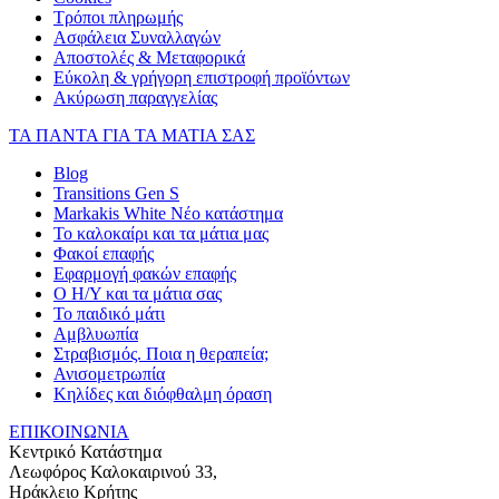
Τρόποι πληρωμής
Ασφάλεια Συναλλαγών
Αποστολές & Μεταφορικά
Εύκολη & γρήγορη επιστροφή προϊόντων
Ακύρωση παραγγελίας
ΤΑ ΠΑΝΤΑ ΓΙΑ ΤΑ ΜΑΤΙΑ ΣΑΣ
Blog
Transitions Gen S
Markakis White Νέο κατάστημα
Το καλοκαίρι και τα μάτια μας
Φακοί επαφής
Εφαρμογή φακών επαφής
Ο Η/Υ και τα μάτια σας
Το παιδικό μάτι
Αμβλυωπία
Στραβισμός. Ποια η θεραπεία;
Ανισομετρωπία
Κηλίδες και διόφθαλμη όραση
ΕΠΙΚΟΙΝΩΝΙΑ
Κεντρικό Κατάστημα
Λεωφόρος Καλοκαιρινού 33,
Ηράκλειο Κρήτης