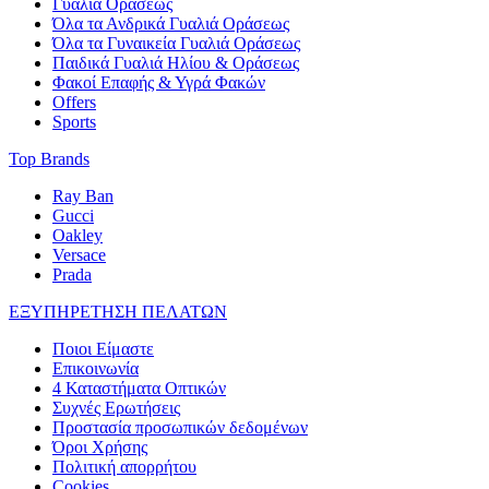
Γυαλιά Οράσεως
Όλα τα Ανδρικά Γυαλιά Οράσεως
Όλα τα Γυναικεία Γυαλιά Οράσεως
Παιδικά Γυαλιά Ηλίου & Οράσεως
Φακοί Επαφής & Υγρά Φακών
Offers
Sports
Top Brands
Ray Ban
Gucci
Oakley
Versace
Prada
ΕΞΥΠΗΡΕΤΗΣΗ ΠΕΛΑΤΩΝ
Ποιοι Είμαστε
Επικοινωνία
4 Καταστήματα Οπτικών
Συχνές Ερωτήσεις
Προστασία προσωπικών δεδομένων
Όροι Χρήσης
Πολιτική απορρήτου
Cookies