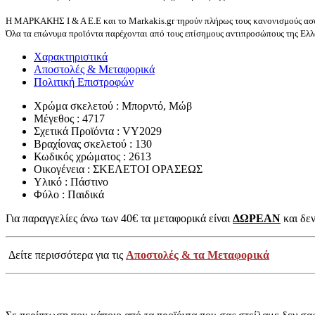
Η ΜΑΡΚΑΚΗΣ Ι & Α Ε.Ε και το Markakis.gr τηρούν πλήρως τους κανονισμούς ασφ
Όλα τα επώνυμα προϊόντα παρέχονται από τους επίσημους αντιπροσώπους της Ελλά
Χαρακτηριστικά
Αποστολές & Μεταφορικά
Πολιτική Επιστροφών
Χρώμα σκελετού : Μπορντό, Μώβ
Μέγεθος : 4717
Σχετικά Προϊόντα : VY2029
Βραχίονας σκελετού : 130
Κωδικός χρώματος : 2613
Οικογένεια : ΣΚΕΛΕΤΟΙ ΟΡΑΣΕΩΣ
Υλικό : Πάστινο
Φύλο : Παιδικά
Για παραγγελίες άνω των 40€ τα μεταφορικά είναι
ΔΩΡΕΑΝ
και δεν
Δείτε περισσότερα για τις
Αποστολές & τα Μεταφορικά