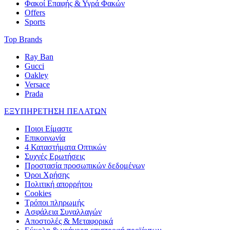
Φακοί Επαφής & Υγρά Φακών
Offers
Sports
Top Brands
Ray Ban
Gucci
Oakley
Versace
Prada
ΕΞΥΠΗΡΕΤΗΣΗ ΠΕΛΑΤΩΝ
Ποιοι Είμαστε
Επικοινωνία
4 Καταστήματα Οπτικών
Συχνές Ερωτήσεις
Προστασία προσωπικών δεδομένων
Όροι Χρήσης
Πολιτική απορρήτου
Cookies
Τρόποι πληρωμής
Ασφάλεια Συναλλαγών
Αποστολές & Μεταφορικά