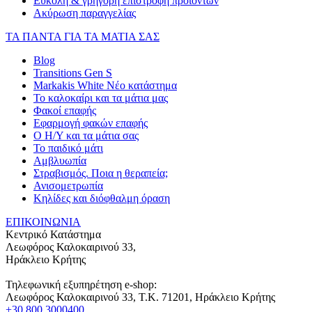
Εύκολη & γρήγορη επιστροφή προϊόντων
Ακύρωση παραγγελίας
ΤΑ ΠΑΝΤΑ ΓΙΑ ΤΑ ΜΑΤΙΑ ΣΑΣ
Blog
Transitions Gen S
Markakis White Νέο κατάστημα
Το καλοκαίρι και τα μάτια μας
Φακοί επαφής
Εφαρμογή φακών επαφής
Ο Η/Υ και τα μάτια σας
Το παιδικό μάτι
Αμβλυωπία
Στραβισμός. Ποια η θεραπεία;
Ανισομετρωπία
Κηλίδες και διόφθαλμη όραση
ΕΠΙΚΟΙΝΩΝΙΑ
Κεντρικό Κατάστημα
Λεωφόρος Καλοκαιρινού 33,
Ηράκλειο Κρήτης
Τηλεφωνική εξυπηρέτηση e-shop:
Λεωφόρος Καλοκαιρινού 33
, T.K.
71201
,
Ηράκλειο Κρήτης
+30 800 3000400