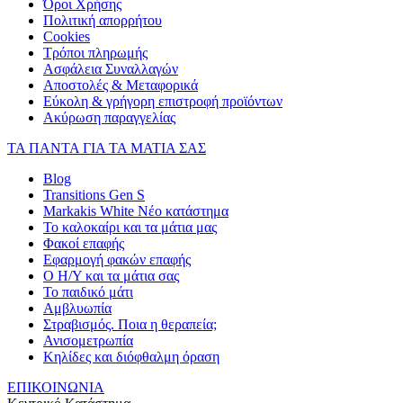
Όροι Χρήσης
Πολιτική απορρήτου
Cookies
Τρόποι πληρωμής
Ασφάλεια Συναλλαγών
Αποστολές & Μεταφορικά
Εύκολη & γρήγορη επιστροφή προϊόντων
Ακύρωση παραγγελίας
ΤΑ ΠΑΝΤΑ ΓΙΑ ΤΑ ΜΑΤΙΑ ΣΑΣ
Blog
Transitions Gen S
Markakis White Νέο κατάστημα
Το καλοκαίρι και τα μάτια μας
Φακοί επαφής
Εφαρμογή φακών επαφής
Ο Η/Υ και τα μάτια σας
Το παιδικό μάτι
Αμβλυωπία
Στραβισμός. Ποια η θεραπεία;
Ανισομετρωπία
Κηλίδες και διόφθαλμη όραση
ΕΠΙΚΟΙΝΩΝΙΑ