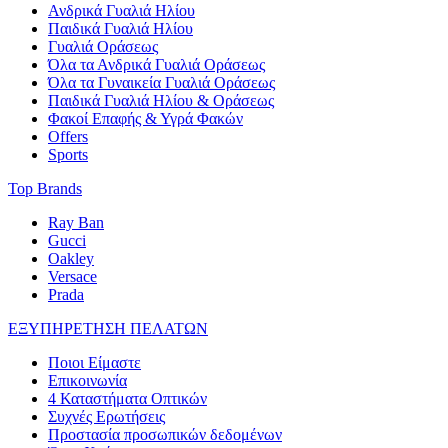
Ανδρικά Γυαλιά Ηλίου
Παιδικά Γυαλιά Ηλίου
Γυαλιά Οράσεως
Όλα τα Ανδρικά Γυαλιά Οράσεως
Όλα τα Γυναικεία Γυαλιά Οράσεως
Παιδικά Γυαλιά Ηλίου & Οράσεως
Φακοί Επαφής & Υγρά Φακών
Offers
Sports
Top Brands
Ray Ban
Gucci
Oakley
Versace
Prada
ΕΞΥΠΗΡΕΤΗΣΗ ΠΕΛΑΤΩΝ
Ποιοι Είμαστε
Επικοινωνία
4 Καταστήματα Οπτικών
Συχνές Ερωτήσεις
Προστασία προσωπικών δεδομένων