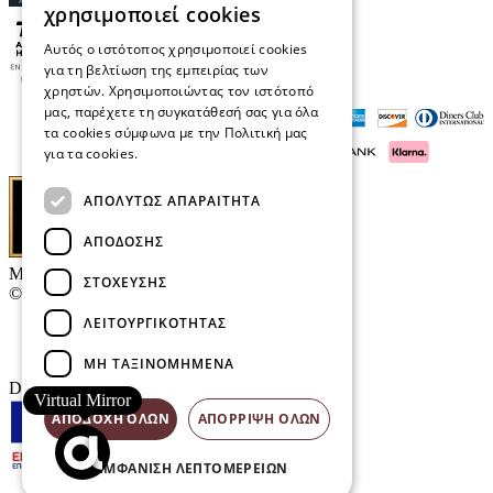
χρησιμοποιεί cookies
Αυτός ο ιστότοπος χρησιμοποιεί cookies
για τη βελτίωση της εμπειρίας των
χρηστών. Χρησιμοποιώντας τον ιστότοπό
μας, παρέχετε τη συγκατάθεσή σας για όλα
τα cookies σύμφωνα με την Πολιτική μας
για τα cookies.
Διαβάστε περισσότερα
ΑΠΟΛΎΤΩΣ ΑΠΑΡΑΊΤΗΤΑ
ΑΠΌΔΟΣΗΣ
Μαρκάκης Οπτικά
ΣΤΌΧΕΥΣΗΣ
© 2026
ΛΕΙΤΟΥΡΓΙΚΌΤΗΤΑΣ
Επικοινωνία
E-Volution Awards
ΜΗ ΤΑΞΙΝΟΜΗΜΈΝΑ
Designed & developed by
NETMECHANICS
Virtual Mirror
ΑΠΟΔΟΧΉ ΌΛΩΝ
ΑΠΌΡΡΙΨΗ ΌΛΩΝ
ΕΜΦΆΝΙΣΗ ΛΕΠΤΟΜΕΡΕΙΏΝ