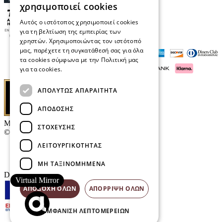
χρησιμοποιεί cookies
Αυτός ο ιστότοπος χρησιμοποιεί cookies
για τη βελτίωση της εμπειρίας των
χρηστών. Χρησιμοποιώντας τον ιστότοπό
μας, παρέχετε τη συγκατάθεσή σας για όλα
τα cookies σύμφωνα με την Πολιτική μας
για τα cookies.
Διαβάστε περισσότερα
ΑΠΟΛΎΤΩΣ ΑΠΑΡΑΊΤΗΤΑ
ΑΠΌΔΟΣΗΣ
Μαρκάκης Οπτικά
ΣΤΌΧΕΥΣΗΣ
© 2026
ΛΕΙΤΟΥΡΓΙΚΌΤΗΤΑΣ
Επικοινωνία
E-Volution Awards
ΜΗ ΤΑΞΙΝΟΜΗΜΈΝΑ
Designed & developed by
NETMECHANICS
Virtual Mirror
ΑΠΟΔΟΧΉ ΌΛΩΝ
ΑΠΌΡΡΙΨΗ ΌΛΩΝ
ΕΜΦΆΝΙΣΗ ΛΕΠΤΟΜΕΡΕΙΏΝ