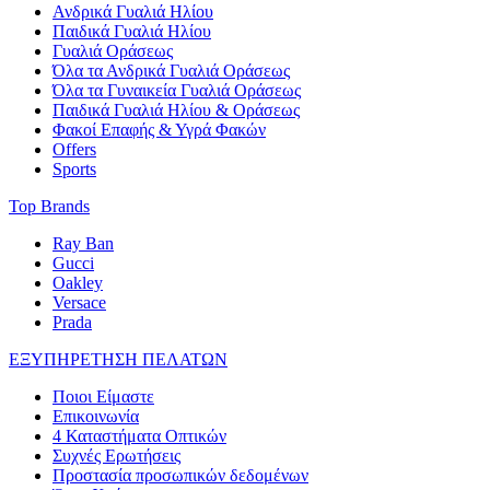
Ανδρικά Γυαλιά Ηλίου
Παιδικά Γυαλιά Ηλίου
Γυαλιά Οράσεως
Όλα τα Ανδρικά Γυαλιά Οράσεως
Όλα τα Γυναικεία Γυαλιά Οράσεως
Παιδικά Γυαλιά Ηλίου & Οράσεως
Φακοί Επαφής & Υγρά Φακών
Offers
Sports
Top Brands
Ray Ban
Gucci
Oakley
Versace
Prada
ΕΞΥΠΗΡΕΤΗΣΗ ΠΕΛΑΤΩΝ
Ποιοι Είμαστε
Επικοινωνία
4 Καταστήματα Οπτικών
Συχνές Ερωτήσεις
Προστασία προσωπικών δεδομένων