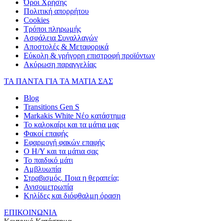
Όροι Χρήσης
Πολιτική απορρήτου
Cookies
Τρόποι πληρωμής
Ασφάλεια Συναλλαγών
Αποστολές & Μεταφορικά
Εύκολη & γρήγορη επιστροφή προϊόντων
Ακύρωση παραγγελίας
ΤΑ ΠΑΝΤΑ ΓΙΑ ΤΑ ΜΑΤΙΑ ΣΑΣ
Blog
Transitions Gen S
Markakis White Νέο κατάστημα
Το καλοκαίρι και τα μάτια μας
Φακοί επαφής
Εφαρμογή φακών επαφής
Ο Η/Υ και τα μάτια σας
Το παιδικό μάτι
Αμβλυωπία
Στραβισμός. Ποια η θεραπεία;
Ανισομετρωπία
Κηλίδες και διόφθαλμη όραση
ΕΠΙΚΟΙΝΩΝΙΑ