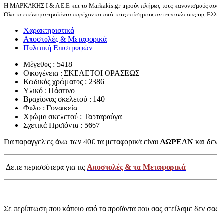
Η ΜΑΡΚΑΚΗΣ Ι & Α Ε.Ε και το Markakis.gr τηρούν πλήρως τους κανονισμούς ασφ
Όλα τα επώνυμα προϊόντα παρέχονται από τους επίσημους αντιπροσώπους της Ελλά
Χαρακτηριστικά
Αποστολές & Μεταφορικά
Πολιτική Επιστροφών
Μέγεθος : 5418
Οικογένεια : ΣΚΕΛΕΤΟΙ ΟΡΑΣΕΩΣ
Κωδικός χρώματος : 2386
Υλικό : Πάστινο
Βραχίονας σκελετού : 140
Φύλο : Γυναικεία
Χρώμα σκελετού : Ταρταρούγα
Σχετικά Προϊόντα : 5667
Για παραγγελίες άνω των 40€ τα μεταφορικά είναι
ΔΩΡΕΑΝ
και δεν
Δείτε περισσότερα για τις
Αποστολές & τα Μεταφορικά
Σε περίπτωση που κάποιο από τα προϊόντα που σας στείλαμε δεν σα