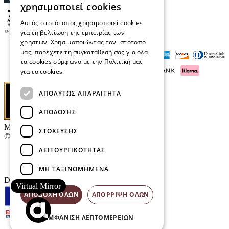
χρησιμοποιεί cookies
Αυτός ο ιστότοπος χρησιμοποιεί cookies
για τη βελτίωση της εμπειρίας των
χρηστών. Χρησιμοποιώντας τον ιστότοπό
μας, παρέχετε τη συγκατάθεσή σας για όλα
τα cookies σύμφωνα με την Πολιτική μας
για τα cookies.
Διαβάστε περισσότερα
ΑΠΟΛΎΤΩΣ ΑΠΑΡΑΊΤΗΤΑ
ΑΠΌΔΟΣΗΣ
Μαρκάκης Οπτικά
ΣΤΌΧΕΥΣΗΣ
© 2026
ΛΕΙΤΟΥΡΓΙΚΌΤΗΤΑΣ
Επικοινωνία
E-Volution Awards
ΜΗ ΤΑΞΙΝΟΜΗΜΈΝΑ
Designed & developed by
NETMECHANICS
Virtual Mirror
ΑΠΟΔΟΧΉ ΌΛΩΝ
ΑΠΌΡΡΙΨΗ ΌΛΩΝ
ΕΜΦΆΝΙΣΗ ΛΕΠΤΟΜΕΡΕΙΏΝ