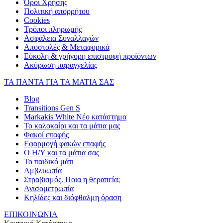
Όροι Χρήσης
Πολιτική απορρήτου
Cookies
Τρόποι πληρωμής
Ασφάλεια Συναλλαγών
Αποστολές & Μεταφορικά
Εύκολη & γρήγορη επιστροφή προϊόντων
Ακύρωση παραγγελίας
ΤΑ ΠΑΝΤΑ ΓΙΑ ΤΑ ΜΑΤΙΑ ΣΑΣ
Blog
Transitions Gen S
Markakis White Νέο κατάστημα
Το καλοκαίρι και τα μάτια μας
Φακοί επαφής
Εφαρμογή φακών επαφής
Ο Η/Υ και τα μάτια σας
Το παιδικό μάτι
Αμβλυωπία
Στραβισμός. Ποια η θεραπεία;
Ανισομετρωπία
Κηλίδες και διόφθαλμη όραση
ΕΠΙΚΟΙΝΩΝΙΑ