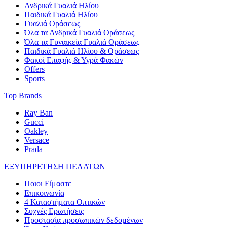
Ανδρικά Γυαλιά Ηλίου
Παιδικά Γυαλιά Ηλίου
Γυαλιά Οράσεως
Όλα τα Ανδρικά Γυαλιά Οράσεως
Όλα τα Γυναικεία Γυαλιά Οράσεως
Παιδικά Γυαλιά Ηλίου & Οράσεως
Φακοί Επαφής & Υγρά Φακών
Offers
Sports
Top Brands
Ray Ban
Gucci
Oakley
Versace
Prada
ΕΞΥΠΗΡΕΤΗΣΗ ΠΕΛΑΤΩΝ
Ποιοι Είμαστε
Επικοινωνία
4 Καταστήματα Οπτικών
Συχνές Ερωτήσεις
Προστασία προσωπικών δεδομένων