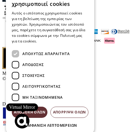
χρησιμοποιεί cookies
Αυτός ο ιστότοπος χρησιμοποιεί cookies
για τη βελτίωση της εμπειρίας των
χρηστών. Χρησιμοποιώντας τον ιστότοπό
μας, παρέχετε τη συγκατάθεσή σας για όλα
τα cookies σύμφωνα με την Πολιτική μας
για τα cookies.
Διαβάστε περισσότερα
ΑΠΟΛΎΤΩΣ ΑΠΑΡΑΊΤΗΤΑ
ΑΠΌΔΟΣΗΣ
Μαρκάκης Οπτικά
ΣΤΌΧΕΥΣΗΣ
© 2026
ΛΕΙΤΟΥΡΓΙΚΌΤΗΤΑΣ
Επικοινωνία
E-Volution Awards
ΜΗ ΤΑΞΙΝΟΜΗΜΈΝΑ
Designed & developed by
NETMECHANICS
Virtual Mirror
ΑΠΟΔΟΧΉ ΌΛΩΝ
ΑΠΌΡΡΙΨΗ ΌΛΩΝ
ΕΜΦΆΝΙΣΗ ΛΕΠΤΟΜΕΡΕΙΏΝ