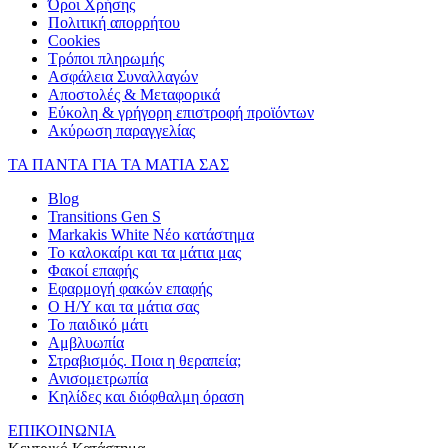
Όροι Χρήσης
Πολιτική απορρήτου
Cookies
Τρόποι πληρωμής
Ασφάλεια Συναλλαγών
Αποστολές & Μεταφορικά
Εύκολη & γρήγορη επιστροφή προϊόντων
Ακύρωση παραγγελίας
ΤΑ ΠΑΝΤΑ ΓΙΑ ΤΑ ΜΑΤΙΑ ΣΑΣ
Blog
Transitions Gen S
Markakis White Νέο κατάστημα
Το καλοκαίρι και τα μάτια μας
Φακοί επαφής
Εφαρμογή φακών επαφής
Ο Η/Υ και τα μάτια σας
Το παιδικό μάτι
Αμβλυωπία
Στραβισμός. Ποια η θεραπεία;
Ανισομετρωπία
Κηλίδες και διόφθαλμη όραση
ΕΠΙΚΟΙΝΩΝΙΑ