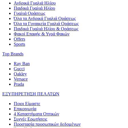
Ανδρικά Γυαλιά Ηλίου
Παιδικά Γυαλιά Ηλίου
Γυαλιά Οράσεως
Όλα τα Ανδρικά Γυαλιά Οράσεως
Όλα τα Γυναικεία Γυαλιά Οράσεως
Παιδικά Γυαλιά Ηλίου & Οράσεως
Φακοί Επαφής & Υγρά Φακών
Offers
Sports
Top Brands
Ray Ban
Gucci
Oakley
Versace
Prada
ΕΞΥΠΗΡΕΤΗΣΗ ΠΕΛΑΤΩΝ
Ποιοι Είμαστε
Επικοινωνία
4 Καταστήματα Οπτικών
Συχνές Ερωτήσεις
Προστασία προσωπικών δεδομένων