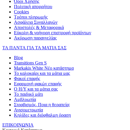
Όροι Χρήσης
Πολιτική απορρήτου
Cookies
Τρόποι πληρωμής
Ασφάλεια Συναλλαγών
Αποστολές & Μεταφορικά
Εύκολη & γρήγορη επιστροφή προϊόντων
Ακύρωση παραγγελίας
ΤΑ ΠΑΝΤΑ ΓΙΑ ΤΑ ΜΑΤΙΑ ΣΑΣ
Blog
Transitions Gen S
Markakis White Νέο κατάστημα
Το καλοκαίρι και τα μάτια μας
Φακοί επαφής
Εφαρμογή φακών επαφής
Ο Η/Υ και τα μάτια σας
Το παιδικό μάτι
Αμβλυωπία
Στραβισμός. Ποια η θεραπεία;
Ανισομετρωπία
Κηλίδες και διόφθαλμη όραση
ΕΠΙΚΟΙΝΩΝΙΑ