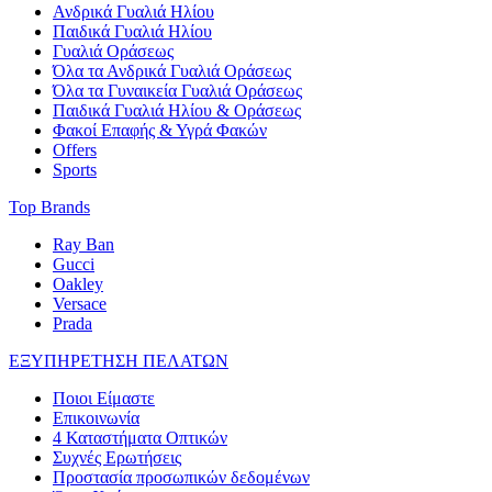
Ανδρικά Γυαλιά Ηλίου
Παιδικά Γυαλιά Ηλίου
Γυαλιά Οράσεως
Όλα τα Ανδρικά Γυαλιά Οράσεως
Όλα τα Γυναικεία Γυαλιά Οράσεως
Παιδικά Γυαλιά Ηλίου & Οράσεως
Φακοί Επαφής & Υγρά Φακών
Offers
Sports
Top Brands
Ray Ban
Gucci
Oakley
Versace
Prada
ΕΞΥΠΗΡΕΤΗΣΗ ΠΕΛΑΤΩΝ
Ποιοι Είμαστε
Επικοινωνία
4 Καταστήματα Οπτικών
Συχνές Ερωτήσεις
Προστασία προσωπικών δεδομένων