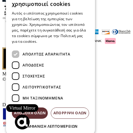
χρησιμοποιεί cookies
Αυτός ο ιστότοπος χρησιμοποιεί cookies
για τη βελτίωση της εμπειρίας των
χρηστών. Χρησιμοποιώντας τον ιστότοπό
μας, παρέχετε τη συγκατάθεσή σας για όλα
τα cookies σύμφωνα με την Πολιτική μας
για τα cookies.
Διαβάστε περισσότερα
ΑΠΟΛΎΤΩΣ ΑΠΑΡΑΊΤΗΤΑ
ΑΠΌΔΟΣΗΣ
Μαρκάκης Οπτικά
ΣΤΌΧΕΥΣΗΣ
© 2026
ΛΕΙΤΟΥΡΓΙΚΌΤΗΤΑΣ
Επικοινωνία
E-Volution Awards
ΜΗ ΤΑΞΙΝΟΜΗΜΈΝΑ
Designed & developed by
NETMECHANICS
Virtual Mirror
ΑΠΟΔΟΧΉ ΌΛΩΝ
ΑΠΌΡΡΙΨΗ ΌΛΩΝ
ΕΜΦΆΝΙΣΗ ΛΕΠΤΟΜΕΡΕΙΏΝ