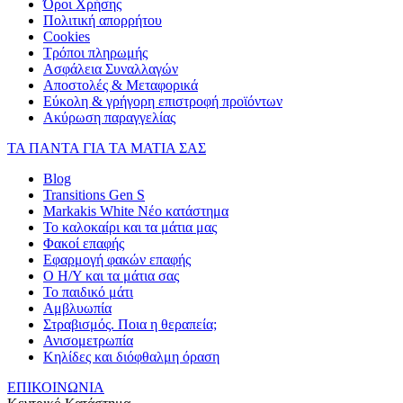
Όροι Χρήσης
Πολιτική απορρήτου
Cookies
Τρόποι πληρωμής
Ασφάλεια Συναλλαγών
Αποστολές & Μεταφορικά
Εύκολη & γρήγορη επιστροφή προϊόντων
Ακύρωση παραγγελίας
ΤΑ ΠΑΝΤΑ ΓΙΑ ΤΑ ΜΑΤΙΑ ΣΑΣ
Blog
Transitions Gen S
Markakis White Νέο κατάστημα
Το καλοκαίρι και τα μάτια μας
Φακοί επαφής
Εφαρμογή φακών επαφής
Ο Η/Υ και τα μάτια σας
Το παιδικό μάτι
Αμβλυωπία
Στραβισμός. Ποια η θεραπεία;
Ανισομετρωπία
Κηλίδες και διόφθαλμη όραση
ΕΠΙΚΟΙΝΩΝΙΑ