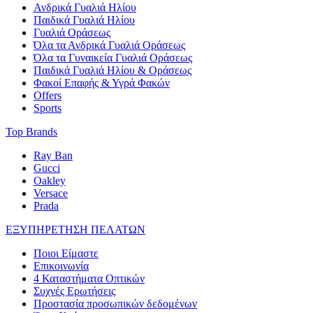
Ανδρικά Γυαλιά Ηλίου
Παιδικά Γυαλιά Ηλίου
Γυαλιά Οράσεως
Όλα τα Ανδρικά Γυαλιά Οράσεως
Όλα τα Γυναικεία Γυαλιά Οράσεως
Παιδικά Γυαλιά Ηλίου & Οράσεως
Φακοί Επαφής & Υγρά Φακών
Offers
Sports
Top Brands
Ray Ban
Gucci
Oakley
Versace
Prada
ΕΞΥΠΗΡΕΤΗΣΗ ΠΕΛΑΤΩΝ
Ποιοι Είμαστε
Επικοινωνία
4 Καταστήματα Οπτικών
Συχνές Ερωτήσεις
Προστασία προσωπικών δεδομένων