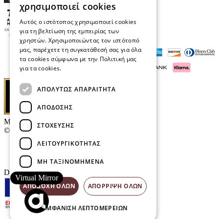
χρησιμοποιεί cookies
Αυτός ο ιστότοπος χρησιμοποιεί cookies
για τη βελτίωση της εμπειρίας των
χρηστών. Χρησιμοποιώντας τον ιστότοπό
μας, παρέχετε τη συγκατάθεσή σας για όλα
τα cookies σύμφωνα με την Πολιτική μας
για τα cookies.
Διαβάστε περισσότερα
ΑΠΟΛΎΤΩΣ ΑΠΑΡΑΊΤΗΤΑ
ΑΠΌΔΟΣΗΣ
Μαρκάκης Οπτικά
ΣΤΌΧΕΥΣΗΣ
© 2026
ΛΕΙΤΟΥΡΓΙΚΌΤΗΤΑΣ
Επικοινωνία
E-Volution Awards
ΜΗ ΤΑΞΙΝΟΜΗΜΈΝΑ
Designed & developed by
NETMECHANICS
Virtual Mirror
ΑΠΟΔΟΧΉ ΌΛΩΝ
ΑΠΌΡΡΙΨΗ ΌΛΩΝ
ΕΜΦΆΝΙΣΗ ΛΕΠΤΟΜΕΡΕΙΏΝ