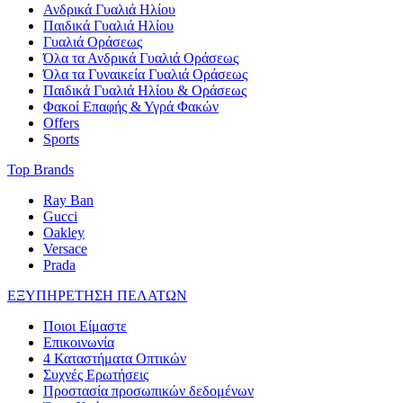
Ανδρικά Γυαλιά Ηλίου
Παιδικά Γυαλιά Ηλίου
Γυαλιά Οράσεως
Όλα τα Ανδρικά Γυαλιά Οράσεως
Όλα τα Γυναικεία Γυαλιά Οράσεως
Παιδικά Γυαλιά Ηλίου & Οράσεως
Φακοί Επαφής & Υγρά Φακών
Offers
Sports
Top Brands
Ray Ban
Gucci
Oakley
Versace
Prada
ΕΞΥΠΗΡΕΤΗΣΗ ΠΕΛΑΤΩΝ
Ποιοι Είμαστε
Επικοινωνία
4 Καταστήματα Οπτικών
Συχνές Ερωτήσεις
Προστασία προσωπικών δεδομένων