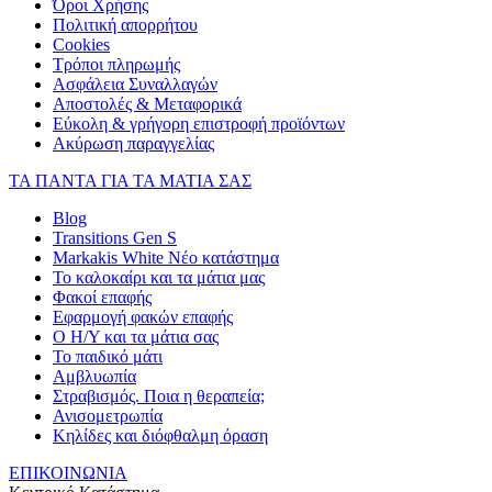
Όροι Χρήσης
Πολιτική απορρήτου
Cookies
Τρόποι πληρωμής
Ασφάλεια Συναλλαγών
Αποστολές & Μεταφορικά
Εύκολη & γρήγορη επιστροφή προϊόντων
Ακύρωση παραγγελίας
ΤΑ ΠΑΝΤΑ ΓΙΑ ΤΑ ΜΑΤΙΑ ΣΑΣ
Blog
Transitions Gen S
Markakis White Νέο κατάστημα
Το καλοκαίρι και τα μάτια μας
Φακοί επαφής
Εφαρμογή φακών επαφής
Ο Η/Υ και τα μάτια σας
Το παιδικό μάτι
Αμβλυωπία
Στραβισμός. Ποια η θεραπεία;
Ανισομετρωπία
Κηλίδες και διόφθαλμη όραση
ΕΠΙΚΟΙΝΩΝΙΑ