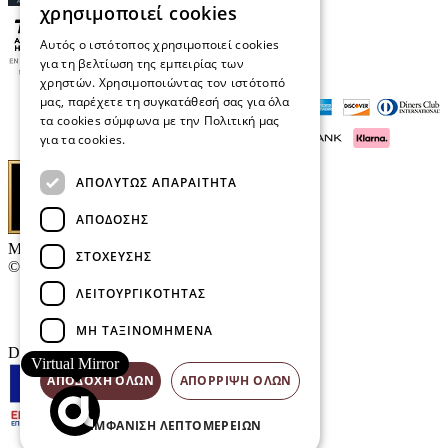
χρησιμοποιεί cookies
Αυτός ο ιστότοπος χρησιμοποιεί cookies
για τη βελτίωση της εμπειρίας των
χρηστών. Χρησιμοποιώντας τον ιστότοπό
μας, παρέχετε τη συγκατάθεσή σας για όλα
τα cookies σύμφωνα με την Πολιτική μας
για τα cookies.
Διαβάστε περισσότερα
ΑΠΟΛΎΤΩΣ ΑΠΑΡΑΊΤΗΤΑ
ΑΠΌΔΟΣΗΣ
Μαρκάκης Οπτικά
ΣΤΌΧΕΥΣΗΣ
© 2026
ΛΕΙΤΟΥΡΓΙΚΌΤΗΤΑΣ
Επικοινωνία
E-Volution Awards
ΜΗ ΤΑΞΙΝΟΜΗΜΈΝΑ
Designed & developed by
NETMECHANICS
Virtual Mirror
ΑΠΟΔΟΧΉ ΌΛΩΝ
ΑΠΌΡΡΙΨΗ ΌΛΩΝ
ΕΜΦΆΝΙΣΗ ΛΕΠΤΟΜΕΡΕΙΏΝ