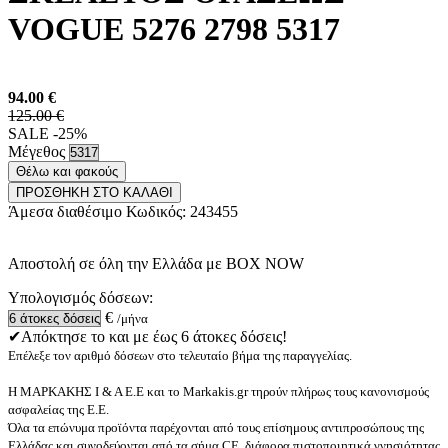
VOGUE 5276 2798 5317
94.00
€
125.00 €
SALE -25%
Μέγεθος
Θέλω και φακούς
ΠΡΟΣΘΗΚΗ ΣΤΟ ΚΑΛΑΘΙ
Άμεσα διαθέσιμο
Κωδικός:
243455
Αποστολή σε όλη την Ελλάδα με BOX NOW
Υπολογισμός δόσεων:
€
/μήνα
✔Απόκτησε το και με έως 6 άτοκες δόσεις!
Επέλεξε τον αριθμό δόσεων στο τελευταίο βήμα της παραγγελίας.
Η ΜΑΡΚΑΚΗΣ Ι & Α Ε.Ε και το Markakis.gr τηρούν πλήρως τους κανονισμούς
ασφαλείας της Ε.Ε.
Όλα τα επώνυμα προϊόντα παρέχονται από τους επίσημους αντιπροσώπους της
Ελλάδας και συνοδεύονται από τα σήμα CE, διάφορα πιστοποιητικά γνησιότητας