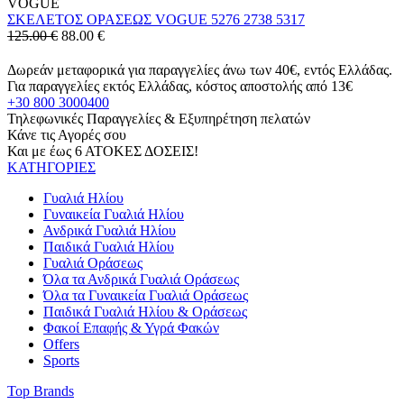
VOGUE
ΣΚΕΛΕΤΟΣ ΟΡΑΣΕΩΣ VOGUE 5276 2738 5317
125.00 €
88.00
€
Δωρεάν μεταφορικά για παραγγελίες άνω των 40€, εντός Ελλάδας.
Για παραγγελίες εκτός Ελλάδας, κόστος αποστολής από 13€
+30 800 3000400
Τηλεφωνικές Παραγγελίες & Εξυπηρέτηση πελατών
Κάνε τις Αγορές σου
Και με έως 6 ΑΤΟΚΕΣ ΔΟΣΕΙΣ!
ΚΑΤΗΓΟΡΙΕΣ
Γυαλιά Ηλίου
Γυναικεία Γυαλιά Ηλίου
Ανδρικά Γυαλιά Ηλίου
Παιδικά Γυαλιά Ηλίου
Γυαλιά Οράσεως
Όλα τα Ανδρικά Γυαλιά Οράσεως
Όλα τα Γυναικεία Γυαλιά Οράσεως
Παιδικά Γυαλιά Ηλίου & Οράσεως
Φακοί Επαφής & Υγρά Φακών
Offers
Sports
Top Brands