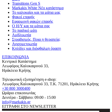
Transitions Gen S
Markakis White Νέο κατάστημα
Το καλοκαίρι και τα μάτια μας
Φακοί επαφής
Εφαρμογή φακών επαφής
Ο Η/Υ και τα μάτια σας
Το παιδικό μάτι
Αμβλυωπία
Στραβισμός. Ποια η θεραπεία;
Ανισομετρωπία
Κηλίδες και διόφθαλμη όραση
ΕΠΙΚΟΙΝΩΝΙΑ
Κεντρικό Κατάστημα
Λεωφόρος Καλοκαιρινού 33,
Ηράκλειο Κρήτης
Τηλεφωνική εξυπηρέτηση e-shop:
Λεωφόρος Καλοκαιρινού 33
, T.K.
71201
,
Ηράκλειο Κρήτης
+30 800 3000400
Ωράριο επικοινωνίας
Δευτέρα - Σάββατο: 09:00 - 15:00
info@markakis.gr
ΕΓΓΡΑΦΗ ΣΤΟ NEWSLETTER