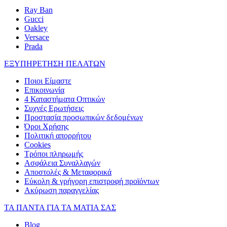
Ray Ban
Gucci
Oakley
Versace
Prada
ΕΞΥΠΗΡΕΤΗΣΗ ΠΕΛΑΤΩΝ
Ποιοι Είμαστε
Επικοινωνία
4 Καταστήματα Οπτικών
Συχνές Ερωτήσεις
Προστασία προσωπικών δεδομένων
Όροι Χρήσης
Πολιτική απορρήτου
Cookies
Τρόποι πληρωμής
Ασφάλεια Συναλλαγών
Αποστολές & Μεταφορικά
Εύκολη & γρήγορη επιστροφή προϊόντων
Ακύρωση παραγγελίας
ΤΑ ΠΑΝΤΑ ΓΙΑ ΤΑ ΜΑΤΙΑ ΣΑΣ
Blog