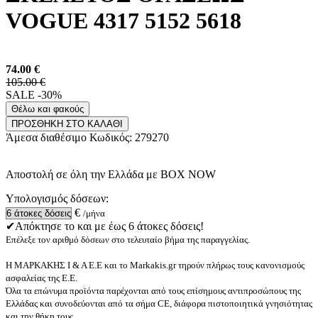
VOGUE 4317 5152 5618
74.00
€
105.00 €
SALE -30%
Θέλω και φακούς
ΠΡΟΣΘΗΚΗ ΣΤΟ ΚΑΛΑΘΙ
Άμεσα διαθέσιμο
Κωδικός:
279270
Αποστολή σε όλη την Ελλάδα με BOX NOW
Υπολογισμός δόσεων:
€
/μήνα
✔Απόκτησε το και με έως 6 άτοκες δόσεις!
Επέλεξε τον αριθμό δόσεων στο τελευταίο βήμα της παραγγελίας.
Η ΜΑΡΚΑΚΗΣ Ι & Α Ε.Ε και το Markakis.gr τηρούν πλήρως τους κανονισμούς
ασφαλείας της Ε.Ε.
Όλα τα επώνυμα προϊόντα παρέχονται από τους επίσημους αντιπροσώπους της
Ελλάδας και συνοδεύονται από τα σήμα CE, διάφορα πιστοποιητικά γνησιότητας
και την θήκη τους.