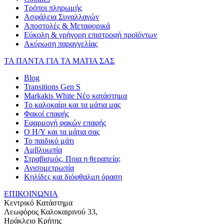
Τρόποι πληρωμής
Ασφάλεια Συναλλαγών
Αποστολές & Μεταφορικά
Εύκολη & γρήγορη επιστροφή προϊόντων
Ακύρωση παραγγελίας
ΤΑ ΠΑΝΤΑ ΓΙΑ ΤΑ ΜΑΤΙΑ ΣΑΣ
Blog
Transitions Gen S
Markakis White Νέο κατάστημα
Το καλοκαίρι και τα μάτια μας
Φακοί επαφής
Εφαρμογή φακών επαφής
Ο Η/Υ και τα μάτια σας
Το παιδικό μάτι
Αμβλυωπία
Στραβισμός. Ποια η θεραπεία;
Ανισομετρωπία
Κηλίδες και διόφθαλμη όραση
ΕΠΙΚΟΙΝΩΝΙΑ
Κεντρικό Κατάστημα
Λεωφόρος Καλοκαιρινού 33,
Ηράκλειο Κρήτης