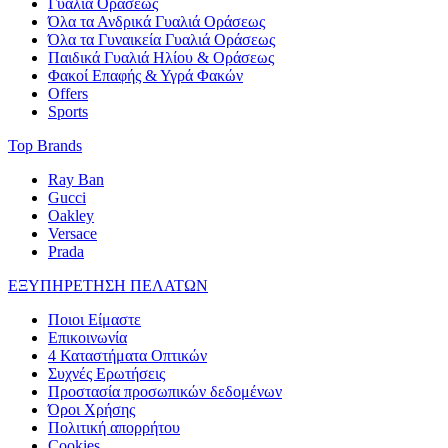
Γυαλιά Οράσεως
Όλα τα Ανδρικά Γυαλιά Οράσεως
Όλα τα Γυναικεία Γυαλιά Οράσεως
Παιδικά Γυαλιά Ηλίου & Οράσεως
Φακοί Επαφής & Υγρά Φακών
Offers
Sports
Top Brands
Ray Ban
Gucci
Oakley
Versace
Prada
ΕΞΥΠΗΡΕΤΗΣΗ ΠΕΛΑΤΩΝ
Ποιοι Είμαστε
Επικοινωνία
4 Καταστήματα Οπτικών
Συχνές Ερωτήσεις
Προστασία προσωπικών δεδομένων
Όροι Χρήσης
Πολιτική απορρήτου
Cookies