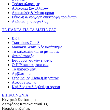
Τρόποι πληρωμής
Ασφάλεια Συναλλαγών
Αποστολές & Μεταφορικά
Εύκολη & γρήγορη επιστροφή προϊόντων
Ακύρωση παραγγελίας
ΤΑ ΠΑΝΤΑ ΓΙΑ ΤΑ ΜΑΤΙΑ ΣΑΣ
Blog
Transitions Gen S
Markakis White Νέο κατάστημα
Το καλοκαίρι και τα μάτια μας
Φακοί επαφής
Εφαρμογή φακών επαφής
Ο Η/Υ και τα μάτια σας
Το παιδικό μάτι
Αμβλυωπία
Στραβισμός. Ποια η θεραπεία;
Ανισομετρωπία
Κηλίδες και διόφθαλμη όραση
ΕΠΙΚΟΙΝΩΝΙΑ
Κεντρικό Κατάστημα
Λεωφόρος Καλοκαιρινού 33,
Ηράκλειο Κρήτης