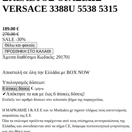
VERSACE 3388U 5538 5315
189.00
€
270.00 €
SALE -30%
Θέλω και φακούς
ΠΡΟΣΘΗΚΗ ΣΤΟ ΚΑΛΑΘΙ
Άμεσα διαθέσιμο
Κωδικός:
291701
Αποστολή σε όλη την Ελλάδα με BOX NOW
Υπολογισμός δόσεων:
€
/μήνα
✔Απόκτησε το και με έως 6 άτοκες δόσεις!
Επέλεξε τον αριθμό δόσεων στο τελευταίο βήμα της παραγγελίας.
Η ΜΑΡΚΑΚΗΣ Ι & Α Ε.Ε και το Markakis.gr τηρούν πλήρως τους κανονισμούς
ασφαλείας της Ε.Ε.
Όλα τα επώνυμα προϊόντα παρέχονται από τους επίσημους αντιπροσώπους της
Ελλάδας και συνοδεύονται από τα σήμα CE, διάφορα πιστοποιητικά γνησιότητας
και την θήκη τους.