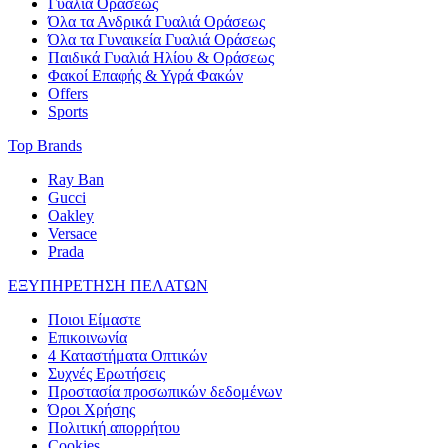
Γυαλιά Οράσεως
Όλα τα Ανδρικά Γυαλιά Οράσεως
Όλα τα Γυναικεία Γυαλιά Οράσεως
Παιδικά Γυαλιά Ηλίου & Οράσεως
Φακοί Επαφής & Υγρά Φακών
Offers
Sports
Top Brands
Ray Ban
Gucci
Oakley
Versace
Prada
ΕΞΥΠΗΡΕΤΗΣΗ ΠΕΛΑΤΩΝ
Ποιοι Είμαστε
Επικοινωνία
4 Καταστήματα Οπτικών
Συχνές Ερωτήσεις
Προστασία προσωπικών δεδομένων
Όροι Χρήσης
Πολιτική απορρήτου
Cookies