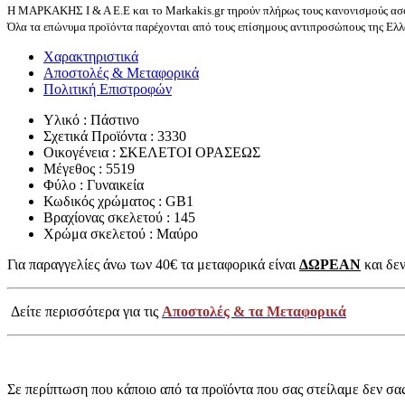
Η ΜΑΡΚΑΚΗΣ Ι & Α Ε.Ε και το Markakis.gr τηρούν πλήρως τους κανονισμούς ασφ
Όλα τα επώνυμα προϊόντα παρέχονται από τους επίσημους αντιπροσώπους της Ελλά
Χαρακτηριστικά
Αποστολές & Μεταφορικά
Πολιτική Επιστροφών
Υλικό : Πάστινο
Σχετικά Προϊόντα : 3330
Οικογένεια : ΣΚΕΛΕΤΟΙ ΟΡΑΣΕΩΣ
Μέγεθος : 5519
Φύλο : Γυναικεία
Κωδικός χρώματος : GB1
Βραχίονας σκελετού : 145
Χρώμα σκελετού : Μαύρο
Για παραγγελίες άνω των 40€ τα μεταφορικά είναι
ΔΩΡΕΑΝ
και δεν
Δείτε περισσότερα για τις
Αποστολές & τα Μεταφορικά
Σε περίπτωση που κάποιο από τα προϊόντα που σας στείλαμε δεν σα