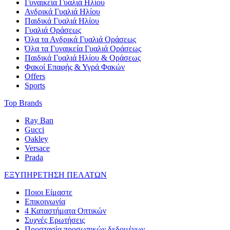
Γυναικεία Γυαλιά Ηλίου
Ανδρικά Γυαλιά Ηλίου
Παιδικά Γυαλιά Ηλίου
Γυαλιά Οράσεως
Όλα τα Ανδρικά Γυαλιά Οράσεως
Όλα τα Γυναικεία Γυαλιά Οράσεως
Παιδικά Γυαλιά Ηλίου & Οράσεως
Φακοί Επαφής & Υγρά Φακών
Offers
Sports
Top Brands
Ray Ban
Gucci
Oakley
Versace
Prada
ΕΞΥΠΗΡΕΤΗΣΗ ΠΕΛΑΤΩΝ
Ποιοι Είμαστε
Επικοινωνία
4 Καταστήματα Οπτικών
Συχνές Ερωτήσεις
Προστασία προσωπικών δεδομένων