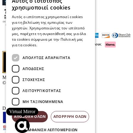
Αυτός ο ιστότοπος
χρησιμοποιεί cookies
Αυτός ο ιστότοπος χρησιμοποιεί cookies
για τη βελτίωση της εμπειρίας των
χρηστών. Χρησιμοποιώντας τον ιστότοπό
μας, παρέχετε τη συγκατάθεσή σας για όλα
τα cookies σύμφωνα με την Πολιτική μας
για τα cookies.
Διαβάστε περισσότερα
ΑΠΟΛΎΤΩΣ ΑΠΑΡΑΊΤΗΤΑ
ΑΠΌΔΟΣΗΣ
Μαρκάκης Οπτικά
ΣΤΌΧΕΥΣΗΣ
© 2026
ΛΕΙΤΟΥΡΓΙΚΌΤΗΤΑΣ
Επικοινωνία
E-Volution Awards
ΜΗ ΤΑΞΙΝΟΜΗΜΈΝΑ
Designed & developed by
NETMECHANICS
Virtual Mirror
ΑΠΟΔΟΧΉ ΌΛΩΝ
ΑΠΌΡΡΙΨΗ ΌΛΩΝ
ΕΜΦΆΝΙΣΗ ΛΕΠΤΟΜΕΡΕΙΏΝ