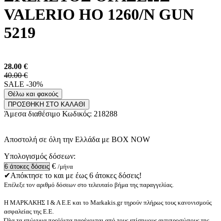
VALERIO HO 1260/N GUN
5219
28.00
€
40.00 €
SALE -30%
Θέλω και φακούς
ΠΡΟΣΘΗΚΗ ΣΤΟ ΚΑΛΑΘΙ
Άμεσα διαθέσιμο
Κωδικός:
218288
Αποστολή σε όλη την Ελλάδα με BOX NOW
Υπολογισμός δόσεων:
€
/μήνα
✔Απόκτησε το και με έως 6 άτοκες δόσεις!
Επέλεξε τον αριθμό δόσεων στο τελευταίο βήμα της παραγγελίας.
Η ΜΑΡΚΑΚΗΣ Ι & Α Ε.Ε και το Markakis.gr τηρούν πλήρως τους κανονισμούς
ασφαλείας της Ε.Ε.
Όλα τα επώνυμα προϊόντα παρέχονται από τους επίσημους αντιπροσώπους της