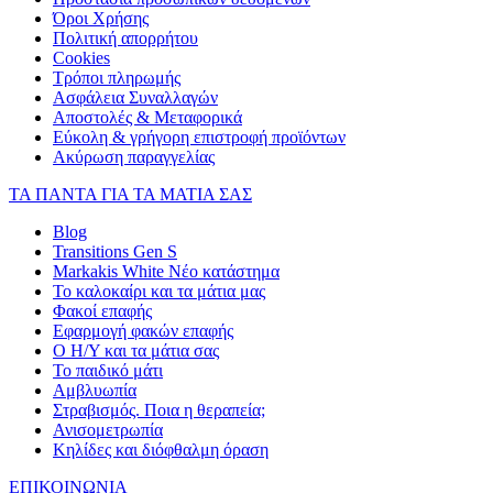
Όροι Χρήσης
Πολιτική απορρήτου
Cookies
Τρόποι πληρωμής
Ασφάλεια Συναλλαγών
Αποστολές & Μεταφορικά
Εύκολη & γρήγορη επιστροφή προϊόντων
Ακύρωση παραγγελίας
ΤΑ ΠΑΝΤΑ ΓΙΑ ΤΑ ΜΑΤΙΑ ΣΑΣ
Blog
Transitions Gen S
Markakis White Νέο κατάστημα
Το καλοκαίρι και τα μάτια μας
Φακοί επαφής
Εφαρμογή φακών επαφής
Ο Η/Υ και τα μάτια σας
Το παιδικό μάτι
Αμβλυωπία
Στραβισμός. Ποια η θεραπεία;
Ανισομετρωπία
Κηλίδες και διόφθαλμη όραση
ΕΠΙΚΟΙΝΩΝΙΑ