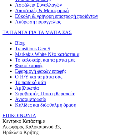
Ασφάλεια Συναλλαγών
Αποστολές & Μεταφορικά
Εύκολη & γρήγορη επιστροφή προϊόντων
Ακύρωση παραγγελίας
ΤΑ ΠΑΝΤΑ ΓΙΑ ΤΑ ΜΑΤΙΑ ΣΑΣ
Blog
Transitions Gen S
Markakis White Νέο κατάστημα
Το καλοκαίρι και τα μάτια μας
Φακοί επαφής
Εφαρμογή φακών επαφής
Ο Η/Υ και τα μάτια σας
Το παιδικό μάτι
Αμβλυωπία
Στραβισμός. Ποια η θεραπεία;
Ανισομετρωπία
Κηλίδες και διόφθαλμη όραση
ΕΠΙΚΟΙΝΩΝΙΑ
Κεντρικό Κατάστημα
Λεωφόρος Καλοκαιρινού 33,
Ηράκλειο Κρήτης