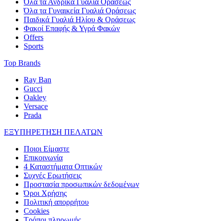
Όλα τα Ανδρικά Γυαλιά Οράσεως
Όλα τα Γυναικεία Γυαλιά Οράσεως
Παιδικά Γυαλιά Ηλίου & Οράσεως
Φακοί Επαφής & Υγρά Φακών
Offers
Sports
Top Brands
Ray Ban
Gucci
Oakley
Versace
Prada
ΕΞΥΠΗΡΕΤΗΣΗ ΠΕΛΑΤΩΝ
Ποιοι Είμαστε
Επικοινωνία
4 Καταστήματα Οπτικών
Συχνές Ερωτήσεις
Προστασία προσωπικών δεδομένων
Όροι Χρήσης
Πολιτική απορρήτου
Cookies
Τρόποι πληρωμής