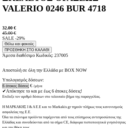
VALERIO 0246 BUR 4718
32.00
€
45.00 €
SALE -29%
Θέλω και φακούς
ΠΡΟΣΘΗΚΗ ΣΤΟ ΚΑΛΑΘΙ
Άμεσα διαθέσιμο
Κωδικός:
237005
Αποστολή σε όλη την Ελλάδα με BOX NOW
Υπολογισμός δόσεων:
€
/μήνα
✔Απόκτησε το και με έως 6 άτοκες δόσεις!
Επέλεξε τον αριθμό δόσεων στο τελευταίο βήμα της παραγγελίας.
Η ΜΑΡΚΑΚΗΣ Ι & Α Ε.Ε και το Markakis.gr τηρούν πλήρως τους κανονισμούς
ασφαλείας της Ε.Ε.
Όλα τα επώνυμα προϊόντα παρέχονται από τους επίσημους αντιπροσώπους της
Ελλάδας και συνοδεύονται από τα σήμα CE, διάφορα πιστοποιητικά γνησιότητας
και την θήκη τους.