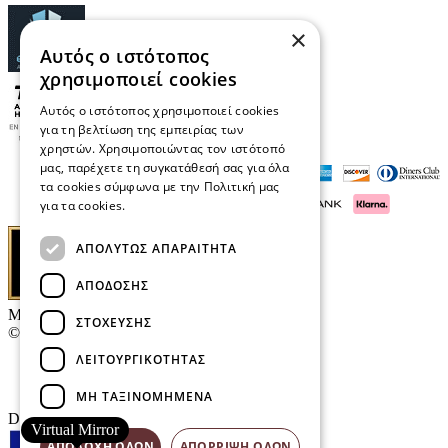
×
Αυτός ο ιστότοπος
χρησιμοποιεί cookies
Αυτός ο ιστότοπος χρησιμοποιεί cookies
για τη βελτίωση της εμπειρίας των
χρηστών. Χρησιμοποιώντας τον ιστότοπό
μας, παρέχετε τη συγκατάθεσή σας για όλα
τα cookies σύμφωνα με την Πολιτική μας
για τα cookies.
Διαβάστε περισσότερα
ΑΠΟΛΎΤΩΣ ΑΠΑΡΑΊΤΗΤΑ
ΑΠΌΔΟΣΗΣ
Μαρκάκης Οπτικά
ΣΤΌΧΕΥΣΗΣ
© 2026
ΛΕΙΤΟΥΡΓΙΚΌΤΗΤΑΣ
Επικοινωνία
E-Volution Awards
ΜΗ ΤΑΞΙΝΟΜΗΜΈΝΑ
Designed & developed by
NETMECHANICS
Virtual Mirror
ΑΠΟΔΟΧΉ ΌΛΩΝ
ΑΠΌΡΡΙΨΗ ΌΛΩΝ