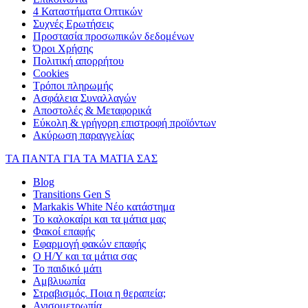
4 Καταστήματα Οπτικών
Συχνές Ερωτήσεις
Προστασία προσωπικών δεδομένων
Όροι Χρήσης
Πολιτική απορρήτου
Cookies
Τρόποι πληρωμής
Ασφάλεια Συναλλαγών
Αποστολές & Μεταφορικά
Εύκολη & γρήγορη επιστροφή προϊόντων
Ακύρωση παραγγελίας
ΤΑ ΠΑΝΤΑ ΓΙΑ ΤΑ ΜΑΤΙΑ ΣΑΣ
Blog
Transitions Gen S
Markakis White Νέο κατάστημα
Το καλοκαίρι και τα μάτια μας
Φακοί επαφής
Εφαρμογή φακών επαφής
Ο Η/Υ και τα μάτια σας
Το παιδικό μάτι
Αμβλυωπία
Στραβισμός. Ποια η θεραπεία;
Ανισομετρωπία