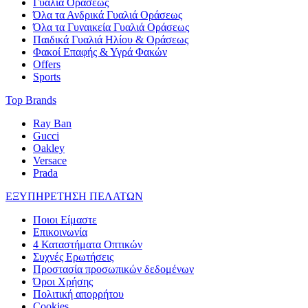
Γυαλιά Οράσεως
Όλα τα Ανδρικά Γυαλιά Οράσεως
Όλα τα Γυναικεία Γυαλιά Οράσεως
Παιδικά Γυαλιά Ηλίου & Οράσεως
Φακοί Επαφής & Υγρά Φακών
Offers
Sports
Top Brands
Ray Ban
Gucci
Oakley
Versace
Prada
ΕΞΥΠΗΡΕΤΗΣΗ ΠΕΛΑΤΩΝ
Ποιοι Είμαστε
Επικοινωνία
4 Καταστήματα Οπτικών
Συχνές Ερωτήσεις
Προστασία προσωπικών δεδομένων
Όροι Χρήσης
Πολιτική απορρήτου
Cookies