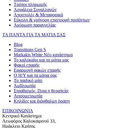
Τρόποι πληρωμής
Ασφάλεια Συναλλαγών
Αποστολές & Μεταφορικά
Εύκολη & γρήγορη επιστροφή προϊόντων
Ακύρωση παραγγελίας
ΤΑ ΠΑΝΤΑ ΓΙΑ ΤΑ ΜΑΤΙΑ ΣΑΣ
Blog
Transitions Gen S
Markakis White Νέο κατάστημα
Το καλοκαίρι και τα μάτια μας
Φακοί επαφής
Εφαρμογή φακών επαφής
Ο Η/Υ και τα μάτια σας
Το παιδικό μάτι
Αμβλυωπία
Στραβισμός. Ποια η θεραπεία;
Ανισομετρωπία
Κηλίδες και διόφθαλμη όραση
ΕΠΙΚΟΙΝΩΝΙΑ
Κεντρικό Κατάστημα
Λεωφόρος Καλοκαιρινού 33,
Ηράκλειο Κρήτης