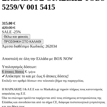
5259/V 001 5415
315.00
€
420.00 €
SALE -25%
Θέλω και φακούς
ΠΡΟΣΘΗΚΗ ΣΤΟ ΚΑΛΑΘΙ
Άμεσα διαθέσιμο
Κωδικός:
262034
Αποστολή σε όλη την Ελλάδα με BOX NOW
Υπολογισμός δόσεων:
€
/μήνα
✔Απόκτησε το και με έως 6 άτοκες δόσεις!
Επέλεξε τον αριθμό δόσεων στο τελευταίο βήμα της παραγγελίας.
Η ΜΑΡΚΑΚΗΣ Ι & Α Ε.Ε και το Markakis.gr τηρούν πλήρως τους κανονισμούς
ασφαλείας της Ε.Ε.
Όλα τα επώνυμα προϊόντα παρέχονται από τους επίσημους αντιπροσώπους της
Ελλάδας και συνοδεύονται από τα σήμα CE, διάφορα πιστοποιητικά γνησιότητας
και την θήκη τους.