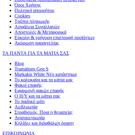
Όροι Χρήσης
Πολιτική απορρήτου
Cookies
Τρόποι πληρωμής
Ασφάλεια Συναλλαγών
Αποστολές & Μεταφορικά
Εύκολη & γρήγορη επιστροφή προϊόντων
Ακύρωση παραγγελίας
ΤΑ ΠΑΝΤΑ ΓΙΑ ΤΑ ΜΑΤΙΑ ΣΑΣ
Blog
Transitions Gen S
Markakis White Νέο κατάστημα
Το καλοκαίρι και τα μάτια μας
Φακοί επαφής
Εφαρμογή φακών επαφής
Ο Η/Υ και τα μάτια σας
Το παιδικό μάτι
Αμβλυωπία
Στραβισμός. Ποια η θεραπεία;
Ανισομετρωπία
Κηλίδες και διόφθαλμη όραση
ΕΠΙΚΟΙΝΩΝΙΑ