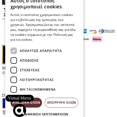
Αυτός ο ιστότοπος
χρησιμοποιεί cookies
Αυτός ο ιστότοπος χρησιμοποιεί cookies
για τη βελτίωση της εμπειρίας των
χρηστών. Χρησιμοποιώντας τον ιστότοπό
μας, παρέχετε τη συγκατάθεσή σας για όλα
τα cookies σύμφωνα με την Πολιτική μας
για τα cookies.
Διαβάστε περισσότερα
ΑΠΟΛΎΤΩΣ ΑΠΑΡΑΊΤΗΤΑ
ΑΠΌΔΟΣΗΣ
Μαρκάκης Οπτικά
ΣΤΌΧΕΥΣΗΣ
© 2026
ΛΕΙΤΟΥΡΓΙΚΌΤΗΤΑΣ
Επικοινωνία
E-Volution Awards
ΜΗ ΤΑΞΙΝΟΜΗΜΈΝΑ
Designed & developed by
NETMECHANICS
Virtual Mirror
ΑΠΟΔΟΧΉ ΌΛΩΝ
ΑΠΌΡΡΙΨΗ ΌΛΩΝ
ΕΜΦΆΝΙΣΗ ΛΕΠΤΟΜΕΡΕΙΏΝ