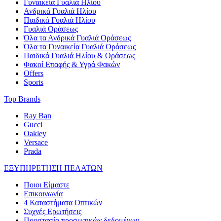
Γυναικεία Γυαλιά Ηλίου
Ανδρικά Γυαλιά Ηλίου
Παιδικά Γυαλιά Ηλίου
Γυαλιά Οράσεως
Όλα τα Ανδρικά Γυαλιά Οράσεως
Όλα τα Γυναικεία Γυαλιά Οράσεως
Παιδικά Γυαλιά Ηλίου & Οράσεως
Φακοί Επαφής & Υγρά Φακών
Offers
Sports
Top Brands
Ray Ban
Gucci
Oakley
Versace
Prada
ΕΞΥΠΗΡΕΤΗΣΗ ΠΕΛΑΤΩΝ
Ποιοι Είμαστε
Επικοινωνία
4 Καταστήματα Οπτικών
Συχνές Ερωτήσεις
Προστασία προσωπικών δεδομένων