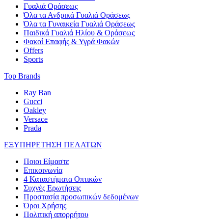
Γυαλιά Οράσεως
Όλα τα Ανδρικά Γυαλιά Οράσεως
Όλα τα Γυναικεία Γυαλιά Οράσεως
Παιδικά Γυαλιά Ηλίου & Οράσεως
Φακοί Επαφής & Υγρά Φακών
Offers
Sports
Top Brands
Ray Ban
Gucci
Oakley
Versace
Prada
ΕΞΥΠΗΡΕΤΗΣΗ ΠΕΛΑΤΩΝ
Ποιοι Είμαστε
Επικοινωνία
4 Καταστήματα Οπτικών
Συχνές Ερωτήσεις
Προστασία προσωπικών δεδομένων
Όροι Χρήσης
Πολιτική απορρήτου