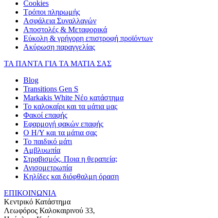
Cookies
Τρόποι πληρωμής
Ασφάλεια Συναλλαγών
Αποστολές & Μεταφορικά
Εύκολη & γρήγορη επιστροφή προϊόντων
Ακύρωση παραγγελίας
ΤΑ ΠΑΝΤΑ ΓΙΑ ΤΑ ΜΑΤΙΑ ΣΑΣ
Blog
Transitions Gen S
Markakis White Νέο κατάστημα
Το καλοκαίρι και τα μάτια μας
Φακοί επαφής
Εφαρμογή φακών επαφής
Ο Η/Υ και τα μάτια σας
Το παιδικό μάτι
Αμβλυωπία
Στραβισμός. Ποια η θεραπεία;
Ανισομετρωπία
Κηλίδες και διόφθαλμη όραση
ΕΠΙΚΟΙΝΩΝΙΑ
Κεντρικό Κατάστημα
Λεωφόρος Καλοκαιρινού 33,