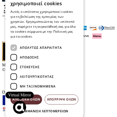
χρησιμοποιεί cookies
Αυτός ο ιστότοπος χρησιμοποιεί cookies
για τη βελτίωση της εμπειρίας των
χρηστών. Χρησιμοποιώντας τον ιστότοπό
μας, παρέχετε τη συγκατάθεσή σας για όλα
τα cookies σύμφωνα με την Πολιτική μας
για τα cookies.
Διαβάστε περισσότερα
ΑΠΟΛΎΤΩΣ ΑΠΑΡΑΊΤΗΤΑ
ΑΠΌΔΟΣΗΣ
Μαρκάκης Οπτικά
ΣΤΌΧΕΥΣΗΣ
© 2026
ΛΕΙΤΟΥΡΓΙΚΌΤΗΤΑΣ
Επικοινωνία
E-Volution Awards
ΜΗ ΤΑΞΙΝΟΜΗΜΈΝΑ
Designed & developed by
NETMECHANICS
Virtual Mirror
ΑΠΟΔΟΧΉ ΌΛΩΝ
ΑΠΌΡΡΙΨΗ ΌΛΩΝ
ΕΜΦΆΝΙΣΗ ΛΕΠΤΟΜΕΡΕΙΏΝ