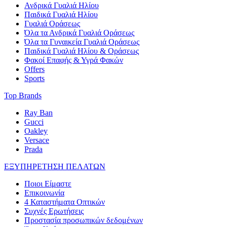
Ανδρικά Γυαλιά Ηλίου
Παιδικά Γυαλιά Ηλίου
Γυαλιά Οράσεως
Όλα τα Ανδρικά Γυαλιά Οράσεως
Όλα τα Γυναικεία Γυαλιά Οράσεως
Παιδικά Γυαλιά Ηλίου & Οράσεως
Φακοί Επαφής & Υγρά Φακών
Offers
Sports
Top Brands
Ray Ban
Gucci
Oakley
Versace
Prada
ΕΞΥΠΗΡΕΤΗΣΗ ΠΕΛΑΤΩΝ
Ποιοι Είμαστε
Επικοινωνία
4 Καταστήματα Οπτικών
Συχνές Ερωτήσεις
Προστασία προσωπικών δεδομένων