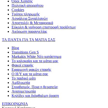
Όροι Χρήσης
Πολιτική απορρήτου
Cookies
Τρόποι πληρωμής
Ασφάλεια Συναλλαγών
Αποστολές & Μεταφορικά
Εύκολη & γρήγορη επιστροφή προϊόντων
Ακύρωση παραγγελίας
ΤΑ ΠΑΝΤΑ ΓΙΑ ΤΑ ΜΑΤΙΑ ΣΑΣ
Blog
Transitions Gen S
Markakis White Νέο κατάστημα
Το καλοκαίρι και τα μάτια μας
Φακοί επαφής
Εφαρμογή φακών επαφής
Ο Η/Υ και τα μάτια σας
Το παιδικό μάτι
Αμβλυωπία
Στραβισμός. Ποια η θεραπεία;
Ανισομετρωπία
Κηλίδες και διόφθαλμη όραση
ΕΠΙΚΟΙΝΩΝΙΑ