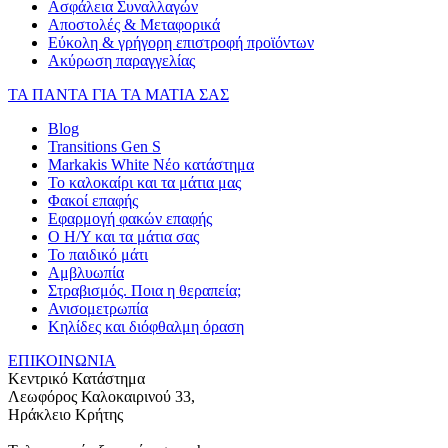
Ασφάλεια Συναλλαγών
Αποστολές & Μεταφορικά
Εύκολη & γρήγορη επιστροφή προϊόντων
Ακύρωση παραγγελίας
ΤΑ ΠΑΝΤΑ ΓΙΑ ΤΑ ΜΑΤΙΑ ΣΑΣ
Blog
Transitions Gen S
Markakis White Νέο κατάστημα
Το καλοκαίρι και τα μάτια μας
Φακοί επαφής
Εφαρμογή φακών επαφής
Ο Η/Υ και τα μάτια σας
Το παιδικό μάτι
Αμβλυωπία
Στραβισμός. Ποια η θεραπεία;
Ανισομετρωπία
Κηλίδες και διόφθαλμη όραση
ΕΠΙΚΟΙΝΩΝΙΑ
Κεντρικό Κατάστημα
Λεωφόρος Καλοκαιρινού 33,
Ηράκλειο Κρήτης