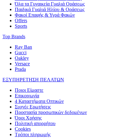
Όλα τα Γυναικεία Γυαλιά Οράσεως
Παιδικά Γυαλιά Ηλίου & Οράσεως
Φακοί Επαφής & Υγρά Φακών
Offers
Sports
Top Brands
Ray Ban
Gucci
Oakley
Versace
Prada
ΕΞΥΠΗΡΕΤΗΣΗ ΠΕΛΑΤΩΝ
Ποιοι Είμαστε
Επικοινωνία
4 Καταστήματα Οπτικών
Συχνές Ερωτήσεις
Προστασία προσωπικών δεδομένων
Όροι Χρήσης
Πολιτική απορρήτου
Cookies
Τρόποι πληρωμής