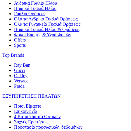
Ανδρικά Γυαλιά Ηλίου
Παιδικά Γυαλιά Ηλίου
Γυαλιά Οράσεως
Όλα τα Ανδρικά Γυαλιά Οράσεως
Όλα τα Γυναικεία Γυαλιά Οράσεως
Παιδικά Γυαλιά Ηλίου & Οράσεως
Φακοί Επαφής & Υγρά Φακών
Offers
Sports
Top Brands
Ray Ban
Gucci
Oakley
Versace
Prada
ΕΞΥΠΗΡΕΤΗΣΗ ΠΕΛΑΤΩΝ
Ποιοι Είμαστε
Επικοινωνία
4 Καταστήματα Οπτικών
Συχνές Ερωτήσεις
Προστασία προσωπικών δεδομένων