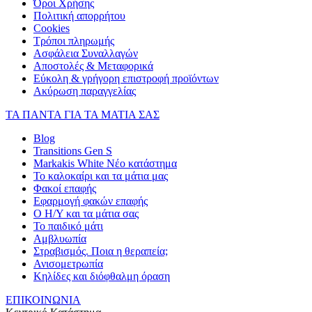
Όροι Χρήσης
Πολιτική απορρήτου
Cookies
Τρόποι πληρωμής
Ασφάλεια Συναλλαγών
Αποστολές & Μεταφορικά
Εύκολη & γρήγορη επιστροφή προϊόντων
Ακύρωση παραγγελίας
ΤΑ ΠΑΝΤΑ ΓΙΑ ΤΑ ΜΑΤΙΑ ΣΑΣ
Blog
Transitions Gen S
Markakis White Νέο κατάστημα
Το καλοκαίρι και τα μάτια μας
Φακοί επαφής
Εφαρμογή φακών επαφής
Ο Η/Υ και τα μάτια σας
Το παιδικό μάτι
Αμβλυωπία
Στραβισμός. Ποια η θεραπεία;
Ανισομετρωπία
Κηλίδες και διόφθαλμη όραση
ΕΠΙΚΟΙΝΩΝΙΑ