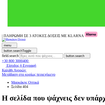
| ΠΛΗΡΩΜΗ ΣΕ 3 ΑΤΟΚΕΣ ΔΟΣΕΙΣ ΜΕ KLARNA
menu
button.searchToggle
field.search
button.search
+30 800 3000400
Είσοδος ή Εγγραφή
Καλάθι Αγορών
Μετάβαση στο κυρίως περιεχόμενο
Μαρκάκης Οπτικά
Σελίδα 404
Η σελίδα που ψάχνεις δεν υπάρχ