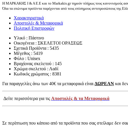
Η ΜΑΡΚΑΚΗΣ Ι & Α Ε.Ε και το Markakis.gr τηρούν πλήρως τους κανονισμούς ασφ
Όλα τα επώνυμα προϊόντα παρέχονται από τους επίσημους αντιπροσώπους της Ελλά
Χαρακτηριστικά
Αποστολές & Μεταφορικά
Πολιτική Επιστροφών
Υλικό : Πάστινο
Οικογένεια : ΣΚΕΛΕΤΟΙ ΟΡΑΣΕΩΣ
Σχετικά Προϊόντα : 5435
Μέγεθος : 5419
Φύλο : Unisex
Βραχίονας σκελετού : 145
Χρώμα σκελετού : Λαδί
Κωδικός χρώματος : 8381
Για παραγγελίες άνω των 40€ τα μεταφορικά είναι
ΔΩΡΕΑΝ
και δεν
Δείτε περισσότερα για τις
Αποστολές & τα Μεταφορικά
Σε περίπτωση που κάποιο από τα προϊόντα που σας στείλαμε δεν σα