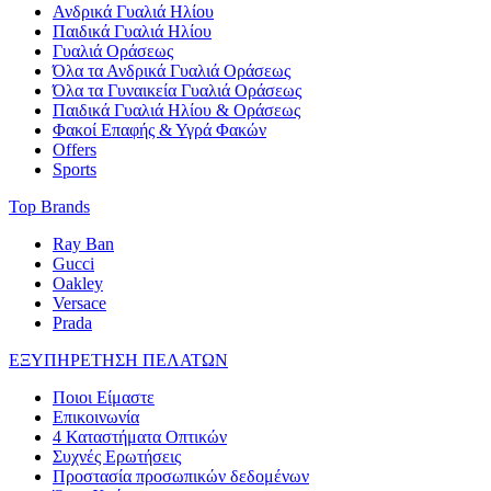
Ανδρικά Γυαλιά Ηλίου
Παιδικά Γυαλιά Ηλίου
Γυαλιά Οράσεως
Όλα τα Ανδρικά Γυαλιά Οράσεως
Όλα τα Γυναικεία Γυαλιά Οράσεως
Παιδικά Γυαλιά Ηλίου & Οράσεως
Φακοί Επαφής & Υγρά Φακών
Offers
Sports
Top Brands
Ray Ban
Gucci
Oakley
Versace
Prada
ΕΞΥΠΗΡΕΤΗΣΗ ΠΕΛΑΤΩΝ
Ποιοι Είμαστε
Επικοινωνία
4 Καταστήματα Οπτικών
Συχνές Ερωτήσεις
Προστασία προσωπικών δεδομένων