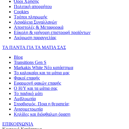
Όροι Χρήσης
Πολιτική απορρήτου
Cookies
Τρόποι πληρωμής
Ασφάλεια Συναλλαγών
Αποστολές & Μεταφορικά
Εύκολη & γρήγορη επιστροφή προϊόντων
Ακύρωση παραγγελίας
ΤΑ ΠΑΝΤΑ ΓΙΑ ΤΑ ΜΑΤΙΑ ΣΑΣ
Blog
Transitions Gen S
Markakis White Νέο κατάστημα
Το καλοκαίρι και τα μάτια μας
Φακοί επαφής
Εφαρμογή φακών επαφής
Ο Η/Υ και τα μάτια σας
Το παιδικό μάτι
Αμβλυωπία
Στραβισμός. Ποια η θεραπεία;
Ανισομετρωπία
Κηλίδες και διόφθαλμη όραση
ΕΠΙΚΟΙΝΩΝΙΑ