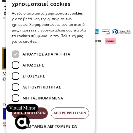
χρησιμοποιεί cookies
Αυτός ο ιστότοπος χρησιμοποιεί cookies
για τη βελτίωση της εμπειρίας των
χρηστών. Χρησιμοποιώντας τον ιστότοπό
μας, παρέχετε τη συγκατάθεσή σας για όλα
τα cookies σύμφωνα με την Πολιτική μας
για τα cookies.
Διαβάστε περισσότερα
ΑΠΟΛΎΤΩΣ ΑΠΑΡΑΊΤΗΤΑ
ΑΠΌΔΟΣΗΣ
Μαρκάκης Οπτικά
ΣΤΌΧΕΥΣΗΣ
© 2026
ΛΕΙΤΟΥΡΓΙΚΌΤΗΤΑΣ
Επικοινωνία
E-Volution Awards
ΜΗ ΤΑΞΙΝΟΜΗΜΈΝΑ
Designed & developed by
NETMECHANICS
Virtual Mirror
ΑΠΟΔΟΧΉ ΌΛΩΝ
ΑΠΌΡΡΙΨΗ ΌΛΩΝ
ΕΜΦΆΝΙΣΗ ΛΕΠΤΟΜΕΡΕΙΏΝ