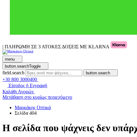
| ΠΛΗΡΩΜΗ ΣΕ 3 ΑΤΟΚΕΣ ΔΟΣΕΙΣ ΜΕ KLARNA
menu
button.searchToggle
field.search
button.search
+30 800 3000400
Είσοδος ή Εγγραφή
Καλάθι Αγορών
Μετάβαση στο κυρίως περιεχόμενο
Μαρκάκης Οπτικά
Σελίδα 404
Η σελίδα που ψάχνεις δεν υπάρχ