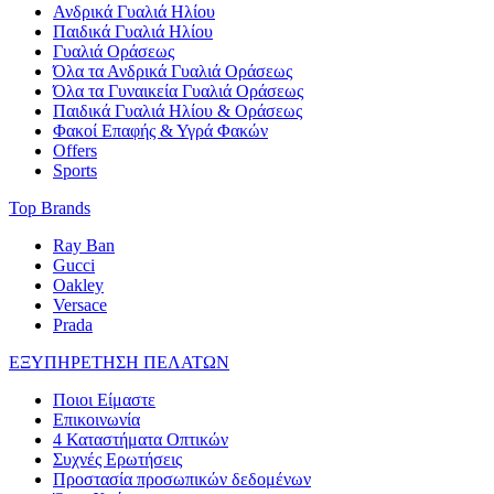
Ανδρικά Γυαλιά Ηλίου
Παιδικά Γυαλιά Ηλίου
Γυαλιά Οράσεως
Όλα τα Ανδρικά Γυαλιά Οράσεως
Όλα τα Γυναικεία Γυαλιά Οράσεως
Παιδικά Γυαλιά Ηλίου & Οράσεως
Φακοί Επαφής & Υγρά Φακών
Offers
Sports
Top Brands
Ray Ban
Gucci
Oakley
Versace
Prada
ΕΞΥΠΗΡΕΤΗΣΗ ΠΕΛΑΤΩΝ
Ποιοι Είμαστε
Επικοινωνία
4 Καταστήματα Οπτικών
Συχνές Ερωτήσεις
Προστασία προσωπικών δεδομένων