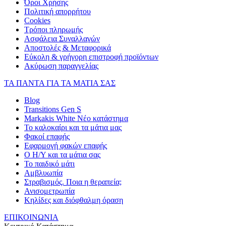
Όροι Χρήσης
Πολιτική απορρήτου
Cookies
Τρόποι πληρωμής
Ασφάλεια Συναλλαγών
Αποστολές & Μεταφορικά
Εύκολη & γρήγορη επιστροφή προϊόντων
Ακύρωση παραγγελίας
ΤΑ ΠΑΝΤΑ ΓΙΑ ΤΑ ΜΑΤΙΑ ΣΑΣ
Blog
Transitions Gen S
Markakis White Νέο κατάστημα
Το καλοκαίρι και τα μάτια μας
Φακοί επαφής
Εφαρμογή φακών επαφής
Ο Η/Υ και τα μάτια σας
Το παιδικό μάτι
Αμβλυωπία
Στραβισμός. Ποια η θεραπεία;
Ανισομετρωπία
Κηλίδες και διόφθαλμη όραση
ΕΠΙΚΟΙΝΩΝΙΑ