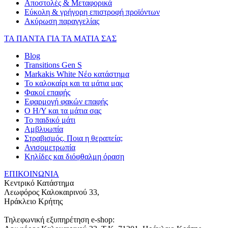
Αποστολές & Μεταφορικά
Εύκολη & γρήγορη επιστροφή προϊόντων
Ακύρωση παραγγελίας
ΤΑ ΠΑΝΤΑ ΓΙΑ ΤΑ ΜΑΤΙΑ ΣΑΣ
Blog
Transitions Gen S
Markakis White Νέο κατάστημα
Το καλοκαίρι και τα μάτια μας
Φακοί επαφής
Εφαρμογή φακών επαφής
Ο Η/Υ και τα μάτια σας
Το παιδικό μάτι
Αμβλυωπία
Στραβισμός. Ποια η θεραπεία;
Ανισομετρωπία
Κηλίδες και διόφθαλμη όραση
ΕΠΙΚΟΙΝΩΝΙΑ
Κεντρικό Κατάστημα
Λεωφόρος Καλοκαιρινού 33,
Ηράκλειο Κρήτης
Τηλεφωνική εξυπηρέτηση e-shop: