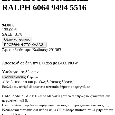
RALPH 6064 9494 5516
94.00
€
135.00 €
SALE -31%
Θέλω και φακούς
ΠΡΟΣΘΗΚΗ ΣΤΟ ΚΑΛΑΘΙ
Άμεσα διαθέσιμο
Κωδικός:
291363
Αποστολή σε όλη την Ελλάδα με BOX NOW
Υπολογισμός δόσεων:
€
/μήνα
✔Απόκτησε το και με έως 6 άτοκες δόσεις!
Επέλεξε τον αριθμό δόσεων στο τελευταίο βήμα της παραγγελίας.
Η ΜΑΡΚΑΚΗΣ Ι & Α Ε.Ε και το Markakis.gr τηρούν πλήρως τους κανονισμούς
ασφαλείας της Ε.Ε.
Όλα τα επώνυμα προϊόντα παρέχονται από τους επίσημους αντιπροσώπους της
Ελλάδας και συνοδεύονται από τα σήμα CE, διάφορα πιστοποιητικά γνησιότητας
και την θήκη τους.