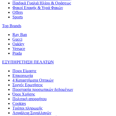
Παιδικά Γυαλιά Ηλίου & Οράσεως
Φακοί Επαφής & Υγρά Φακών
Offers
Sports
Top Brands
Ray Ban
Gucci
Oakley
Versace
Prada
ΕΞΥΠΗΡΕΤΗΣΗ ΠΕΛΑΤΩΝ
Ποιοι Είμαστε
Επικοινωνία
4 Καταστήματα Οπτικών
Συχνές Ερωτήσεις
Προστασία προσωπικών δεδομένων
Όροι Χρήσης
Πολιτική απορρήτου
Cookies
Τρόποι πληρωμής
Ασφάλεια Συναλλαγών