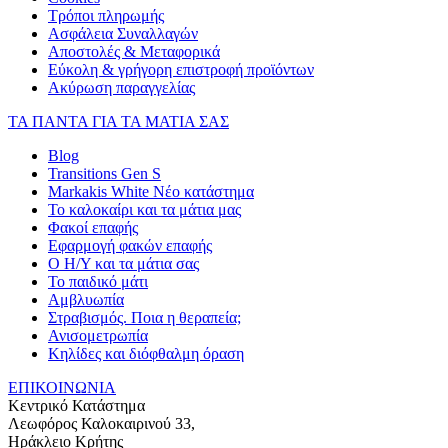
Τρόποι πληρωμής
Ασφάλεια Συναλλαγών
Αποστολές & Μεταφορικά
Εύκολη & γρήγορη επιστροφή προϊόντων
Ακύρωση παραγγελίας
ΤΑ ΠΑΝΤΑ ΓΙΑ ΤΑ ΜΑΤΙΑ ΣΑΣ
Blog
Transitions Gen S
Markakis White Νέο κατάστημα
Το καλοκαίρι και τα μάτια μας
Φακοί επαφής
Εφαρμογή φακών επαφής
Ο Η/Υ και τα μάτια σας
Το παιδικό μάτι
Αμβλυωπία
Στραβισμός. Ποια η θεραπεία;
Ανισομετρωπία
Κηλίδες και διόφθαλμη όραση
ΕΠΙΚΟΙΝΩΝΙΑ
Κεντρικό Κατάστημα
Λεωφόρος Καλοκαιρινού 33,
Ηράκλειο Κρήτης