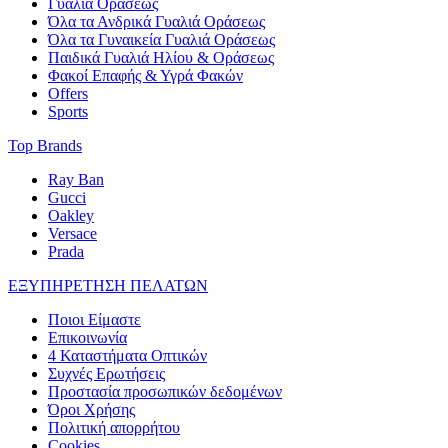
Γυαλιά Οράσεως
Όλα τα Ανδρικά Γυαλιά Οράσεως
Όλα τα Γυναικεία Γυαλιά Οράσεως
Παιδικά Γυαλιά Ηλίου & Οράσεως
Φακοί Επαφής & Υγρά Φακών
Offers
Sports
Top Brands
Ray Ban
Gucci
Oakley
Versace
Prada
ΕΞΥΠΗΡΕΤΗΣΗ ΠΕΛΑΤΩΝ
Ποιοι Είμαστε
Επικοινωνία
4 Καταστήματα Οπτικών
Συχνές Ερωτήσεις
Προστασία προσωπικών δεδομένων
Όροι Χρήσης
Πολιτική απορρήτου
Cookies