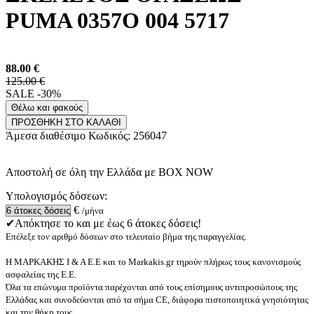
PUMA 0357O 004 5717
88.00
€
125.00 €
SALE -30%
Θέλω και φακούς
ΠΡΟΣΘΗΚΗ ΣΤΟ ΚΑΛΑΘΙ
Άμεσα διαθέσιμο
Κωδικός:
256047
Αποστολή σε όλη την Ελλάδα με BOX NOW
Υπολογισμός δόσεων:
€
/μήνα
✔Απόκτησε το και με έως 6 άτοκες δόσεις!
Επέλεξε τον αριθμό δόσεων στο τελευταίο βήμα της παραγγελίας.
Η ΜΑΡΚΑΚΗΣ Ι & Α Ε.Ε και το Markakis.gr τηρούν πλήρως τους κανονισμούς
ασφαλείας της Ε.Ε.
Όλα τα επώνυμα προϊόντα παρέχονται από τους επίσημους αντιπροσώπους της
Ελλάδας και συνοδεύονται από τα σήμα CE, διάφορα πιστοποιητικά γνησιότητας
και την θήκη τους.