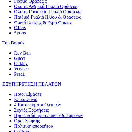
Γυαλιά Οράσεως
Όλα τα Ανδρικά Γυαλιά Οράσεως
Όλα τα Γυναικεία Γυαλιά Οράσεως
Παιδικά Γυαλιά Ηλίου & Οράσεως
Φακοί Επαφής & Υγρά Φακών
Offers
Sports
Top Brands
Ray Ban
Gucci
Oakley
Versace
Prada
ΕΞΥΠΗΡΕΤΗΣΗ ΠΕΛΑΤΩΝ
Ποιοι Είμαστε
Επικοινωνία
4 Καταστήματα Οπτικών
Συχνές Ερωτήσεις
Προστασία προσωπικών δεδομένων
Όροι Χρήσης
Πολιτική απορρήτου
Cookies