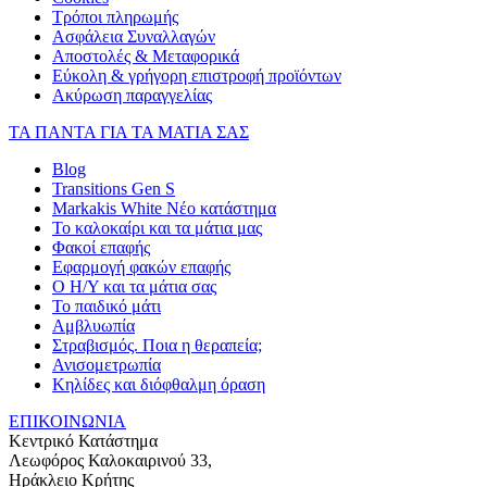
Τρόποι πληρωμής
Ασφάλεια Συναλλαγών
Αποστολές & Μεταφορικά
Εύκολη & γρήγορη επιστροφή προϊόντων
Ακύρωση παραγγελίας
ΤΑ ΠΑΝΤΑ ΓΙΑ ΤΑ ΜΑΤΙΑ ΣΑΣ
Blog
Transitions Gen S
Markakis White Νέο κατάστημα
Το καλοκαίρι και τα μάτια μας
Φακοί επαφής
Εφαρμογή φακών επαφής
Ο Η/Υ και τα μάτια σας
Το παιδικό μάτι
Αμβλυωπία
Στραβισμός. Ποια η θεραπεία;
Ανισομετρωπία
Κηλίδες και διόφθαλμη όραση
ΕΠΙΚΟΙΝΩΝΙΑ
Κεντρικό Κατάστημα
Λεωφόρος Καλοκαιρινού 33,
Ηράκλειο Κρήτης