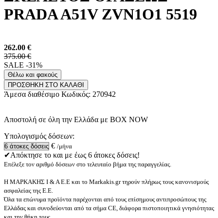
PRADA A51V ZVN1O1 5519
262.00
€
375.00 €
SALE -31%
Θέλω και φακούς
ΠΡΟΣΘΗΚΗ ΣΤΟ ΚΑΛΑΘΙ
Άμεσα διαθέσιμο
Κωδικός:
270942
Αποστολή σε όλη την Ελλάδα με BOX NOW
Υπολογισμός δόσεων:
€
/μήνα
✔Απόκτησε το και με έως 6 άτοκες δόσεις!
Επέλεξε τον αριθμό δόσεων στο τελευταίο βήμα της παραγγελίας.
Η ΜΑΡΚΑΚΗΣ Ι & Α Ε.Ε και το Markakis.gr τηρούν πλήρως τους κανονισμούς
ασφαλείας της Ε.Ε.
Όλα τα επώνυμα προϊόντα παρέχονται από τους επίσημους αντιπροσώπους της
Ελλάδας και συνοδεύονται από τα σήμα CE, διάφορα πιστοποιητικά γνησιότητας
και την θήκη τους.