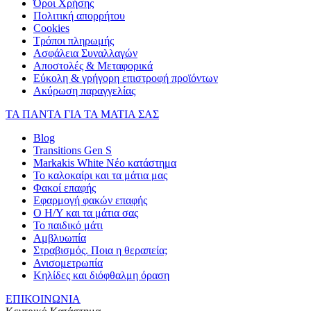
Όροι Χρήσης
Πολιτική απορρήτου
Cookies
Τρόποι πληρωμής
Ασφάλεια Συναλλαγών
Αποστολές & Μεταφορικά
Εύκολη & γρήγορη επιστροφή προϊόντων
Ακύρωση παραγγελίας
ΤΑ ΠΑΝΤΑ ΓΙΑ ΤΑ ΜΑΤΙΑ ΣΑΣ
Blog
Transitions Gen S
Markakis White Νέο κατάστημα
Το καλοκαίρι και τα μάτια μας
Φακοί επαφής
Εφαρμογή φακών επαφής
Ο Η/Υ και τα μάτια σας
Το παιδικό μάτι
Αμβλυωπία
Στραβισμός. Ποια η θεραπεία;
Ανισομετρωπία
Κηλίδες και διόφθαλμη όραση
ΕΠΙΚΟΙΝΩΝΙΑ