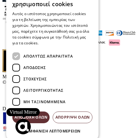
χρησιμοποιεί cookies
Αυτός ο ιστότοπος χρησιμοποιεί cookies
για τη βελτίωση της εμπειρίας των
χρηστών. Χρησιμοποιώντας τον ιστότοπό
μας, παρέχετε τη συγκατάθεσή σας για όλα
τα cookies σύμφωνα με την Πολιτική μας
για τα cookies.
Διαβάστε περισσότερα
ΑΠΟΛΎΤΩΣ ΑΠΑΡΑΊΤΗΤΑ
ΑΠΌΔΟΣΗΣ
Μαρκάκης Οπτικά
ΣΤΌΧΕΥΣΗΣ
© 2026
ΛΕΙΤΟΥΡΓΙΚΌΤΗΤΑΣ
Επικοινωνία
E-Volution Awards
ΜΗ ΤΑΞΙΝΟΜΗΜΈΝΑ
Designed & developed by
NETMECHANICS
Virtual Mirror
ΑΠΟΔΟΧΉ ΌΛΩΝ
ΑΠΌΡΡΙΨΗ ΌΛΩΝ
ΕΜΦΆΝΙΣΗ ΛΕΠΤΟΜΕΡΕΙΏΝ