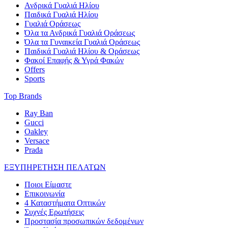
Ανδρικά Γυαλιά Ηλίου
Παιδικά Γυαλιά Ηλίου
Γυαλιά Οράσεως
Όλα τα Ανδρικά Γυαλιά Οράσεως
Όλα τα Γυναικεία Γυαλιά Οράσεως
Παιδικά Γυαλιά Ηλίου & Οράσεως
Φακοί Επαφής & Υγρά Φακών
Offers
Sports
Top Brands
Ray Ban
Gucci
Oakley
Versace
Prada
ΕΞΥΠΗΡΕΤΗΣΗ ΠΕΛΑΤΩΝ
Ποιοι Είμαστε
Επικοινωνία
4 Καταστήματα Οπτικών
Συχνές Ερωτήσεις
Προστασία προσωπικών δεδομένων