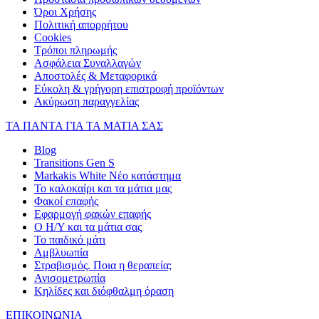
Όροι Χρήσης
Πολιτική απορρήτου
Cookies
Τρόποι πληρωμής
Ασφάλεια Συναλλαγών
Αποστολές & Μεταφορικά
Εύκολη & γρήγορη επιστροφή προϊόντων
Ακύρωση παραγγελίας
ΤΑ ΠΑΝΤΑ ΓΙΑ ΤΑ ΜΑΤΙΑ ΣΑΣ
Blog
Transitions Gen S
Markakis White Νέο κατάστημα
Το καλοκαίρι και τα μάτια μας
Φακοί επαφής
Εφαρμογή φακών επαφής
Ο Η/Υ και τα μάτια σας
Το παιδικό μάτι
Αμβλυωπία
Στραβισμός. Ποια η θεραπεία;
Ανισομετρωπία
Κηλίδες και διόφθαλμη όραση
ΕΠΙΚΟΙΝΩΝΙΑ