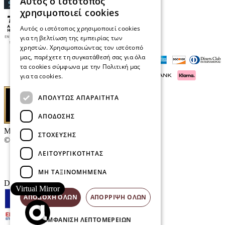
Αυτός ο ιστότοπος
χρησιμοποιεί cookies
Αυτός ο ιστότοπος χρησιμοποιεί cookies
για τη βελτίωση της εμπειρίας των
χρηστών. Χρησιμοποιώντας τον ιστότοπό
μας, παρέχετε τη συγκατάθεσή σας για όλα
τα cookies σύμφωνα με την Πολιτική μας
για τα cookies.
Διαβάστε περισσότερα
ΑΠΟΛΎΤΩΣ ΑΠΑΡΑΊΤΗΤΑ
ΑΠΌΔΟΣΗΣ
Μαρκάκης Οπτικά
ΣΤΌΧΕΥΣΗΣ
© 2026
ΛΕΙΤΟΥΡΓΙΚΌΤΗΤΑΣ
Επικοινωνία
E-Volution Awards
ΜΗ ΤΑΞΙΝΟΜΗΜΈΝΑ
Designed & developed by
NETMECHANICS
Virtual Mirror
ΑΠΟΔΟΧΉ ΌΛΩΝ
ΑΠΌΡΡΙΨΗ ΌΛΩΝ
ΕΜΦΆΝΙΣΗ ΛΕΠΤΟΜΕΡΕΙΏΝ