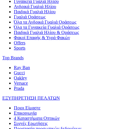
Γυναικεία Γυαλιά Ηλίου
Ανδρικά Γυαλιά Ηλίου
Παιδικά Γυαλιά Ηλίου
Γυαλιά Οράσεως
Όλα τα Ανδρικά Γυαλιά Οράσεως
Όλα τα Γυναικεία Γυαλιά Οράσεως
Παιδικά Γυαλιά Ηλίου & Οράσεως
Φακοί Επαφής & Υγρά Φακών
Offers
Sports
Top Brands
Ray Ban
Gucci
Oakley
Versace
Prada
ΕΞΥΠΗΡΕΤΗΣΗ ΠΕΛΑΤΩΝ
Ποιοι Είμαστε
Επικοινωνία
4 Καταστήματα Οπτικών
Συχνές Ερωτήσεις
Προστασία προσωπικών δεδομένων