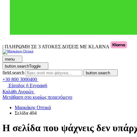
| ΠΛΗΡΩΜΗ ΣΕ 3 ΑΤΟΚΕΣ ΔΟΣΕΙΣ ΜΕ KLARNA
menu
button.searchToggle
field.search
button.search
+30 800 3000400
Είσοδος ή Εγγραφή
Καλάθι Αγορών
Μετάβαση στο κυρίως περιεχόμενο
Μαρκάκης Οπτικά
Σελίδα 404
Η σελίδα που ψάχνεις δεν υπάρχ