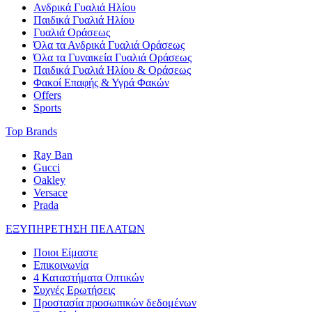
Ανδρικά Γυαλιά Ηλίου
Παιδικά Γυαλιά Ηλίου
Γυαλιά Οράσεως
Όλα τα Ανδρικά Γυαλιά Οράσεως
Όλα τα Γυναικεία Γυαλιά Οράσεως
Παιδικά Γυαλιά Ηλίου & Οράσεως
Φακοί Επαφής & Υγρά Φακών
Offers
Sports
Top Brands
Ray Ban
Gucci
Oakley
Versace
Prada
ΕΞΥΠΗΡΕΤΗΣΗ ΠΕΛΑΤΩΝ
Ποιοι Είμαστε
Επικοινωνία
4 Καταστήματα Οπτικών
Συχνές Ερωτήσεις
Προστασία προσωπικών δεδομένων