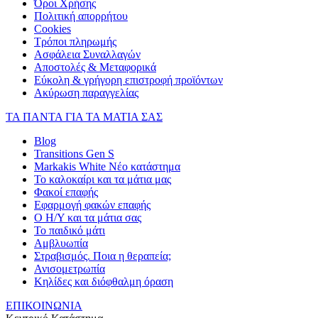
Όροι Χρήσης
Πολιτική απορρήτου
Cookies
Τρόποι πληρωμής
Ασφάλεια Συναλλαγών
Αποστολές & Μεταφορικά
Εύκολη & γρήγορη επιστροφή προϊόντων
Ακύρωση παραγγελίας
ΤΑ ΠΑΝΤΑ ΓΙΑ ΤΑ ΜΑΤΙΑ ΣΑΣ
Blog
Transitions Gen S
Markakis White Νέο κατάστημα
Το καλοκαίρι και τα μάτια μας
Φακοί επαφής
Εφαρμογή φακών επαφής
Ο Η/Υ και τα μάτια σας
Το παιδικό μάτι
Αμβλυωπία
Στραβισμός. Ποια η θεραπεία;
Ανισομετρωπία
Κηλίδες και διόφθαλμη όραση
ΕΠΙΚΟΙΝΩΝΙΑ