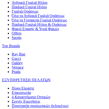
Ανδρικά Γυαλιά Ηλίου
Παιδικά Γυαλιά Ηλίου
Γυαλιά Οράσεως
Όλα τα Ανδρικά Γυαλιά Οράσεως
Όλα τα Γυναικεία Γυαλιά Οράσεως
Παιδικά Γυαλιά Ηλίου & Οράσεως
Φακοί Επαφής & Υγρά Φακών
Offers
Sports
Top Brands
Ray Ban
Gucci
Oakley
Versace
Prada
ΕΞΥΠΗΡΕΤΗΣΗ ΠΕΛΑΤΩΝ
Ποιοι Είμαστε
Επικοινωνία
4 Καταστήματα Οπτικών
Συχνές Ερωτήσεις
Προστασία προσωπικών δεδομένων