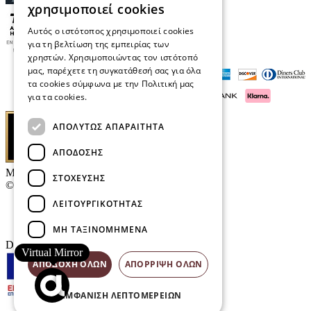
χρησιμοποιεί cookies
Αυτός ο ιστότοπος χρησιμοποιεί cookies
για τη βελτίωση της εμπειρίας των
χρηστών. Χρησιμοποιώντας τον ιστότοπό
μας, παρέχετε τη συγκατάθεσή σας για όλα
τα cookies σύμφωνα με την Πολιτική μας
για τα cookies.
Διαβάστε περισσότερα
ΑΠΟΛΎΤΩΣ ΑΠΑΡΑΊΤΗΤΑ
ΑΠΌΔΟΣΗΣ
Μαρκάκης Οπτικά
ΣΤΌΧΕΥΣΗΣ
© 2026
ΛΕΙΤΟΥΡΓΙΚΌΤΗΤΑΣ
Επικοινωνία
E-Volution Awards
ΜΗ ΤΑΞΙΝΟΜΗΜΈΝΑ
Designed & developed by
NETMECHANICS
Virtual Mirror
ΑΠΟΔΟΧΉ ΌΛΩΝ
ΑΠΌΡΡΙΨΗ ΌΛΩΝ
ΕΜΦΆΝΙΣΗ ΛΕΠΤΟΜΕΡΕΙΏΝ