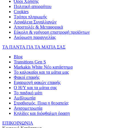
Όροι Χρήσης
Πολιτική απορρήτου
Cookies
Τρόποι πληρωμής
Ασφάλεια Συναλλαγών
Αποστολές & Μεταφορικά
Εύκολη & γρήγορη επιστροφή προϊόντων
Ακύρωση παραγγελίας
ΤΑ ΠΑΝΤΑ ΓΙΑ ΤΑ ΜΑΤΙΑ ΣΑΣ
Blog
Transitions Gen S
Markakis White Νέο κατάστημα
Το καλοκαίρι και τα μάτια μας
Φακοί επαφής
Εφαρμογή φακών επαφής
Ο Η/Υ και τα μάτια σας
Το παιδικό μάτι
Αμβλυωπία
Στραβισμός. Ποια η θεραπεία;
Ανισομετρωπία
Κηλίδες και διόφθαλμη όραση
ΕΠΙΚΟΙΝΩΝΙΑ