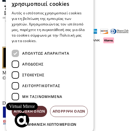
χρησιμοποιεί cookies
Αυτός ο ιστότοπος χρησιμοποιεί cookies
για τη βελτίωση της εμπειρίας των
χρηστών. Χρησιμοποιώντας τον ιστότοπό
μας, παρέχετε τη συγκατάθεσή σας για όλα
τα cookies σύμφωνα με την Πολιτική μας
για τα cookies.
Διαβάστε περισσότερα
ΑΠΟΛΎΤΩΣ ΑΠΑΡΑΊΤΗΤΑ
ΑΠΌΔΟΣΗΣ
Μαρκάκης Οπτικά
ΣΤΌΧΕΥΣΗΣ
© 2026
ΛΕΙΤΟΥΡΓΙΚΌΤΗΤΑΣ
Επικοινωνία
E-Volution Awards
ΜΗ ΤΑΞΙΝΟΜΗΜΈΝΑ
Designed & developed by
NETMECHANICS
Virtual Mirror
ΑΠΟΔΟΧΉ ΌΛΩΝ
ΑΠΌΡΡΙΨΗ ΌΛΩΝ
ΕΜΦΆΝΙΣΗ ΛΕΠΤΟΜΕΡΕΙΏΝ