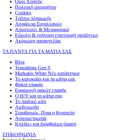
Όροι Χρήσης
Πολιτική απορρήτου
Cookies
Τρόποι πληρωμής
Ασφάλεια Συναλλαγών
Αποστολές & Μεταφορικά
Εύκολη & γρήγορη επιστροφή προϊόντων
Ακύρωση παραγγελίας
ΤΑ ΠΑΝΤΑ ΓΙΑ ΤΑ ΜΑΤΙΑ ΣΑΣ
Blog
Transitions Gen S
Markakis White Νέο κατάστημα
Το καλοκαίρι και τα μάτια μας
Φακοί επαφής
Εφαρμογή φακών επαφής
Ο Η/Υ και τα μάτια σας
Το παιδικό μάτι
Αμβλυωπία
Στραβισμός. Ποια η θεραπεία;
Ανισομετρωπία
Κηλίδες και διόφθαλμη όραση
ΕΠΙΚΟΙΝΩΝΙΑ