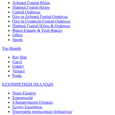
Ανδρικά Γυαλιά Ηλίου
Παιδικά Γυαλιά Ηλίου
Γυαλιά Οράσεως
Όλα τα Ανδρικά Γυαλιά Οράσεως
Όλα τα Γυναικεία Γυαλιά Οράσεως
Παιδικά Γυαλιά Ηλίου & Οράσεως
Φακοί Επαφής & Υγρά Φακών
Offers
Sports
Top Brands
Ray Ban
Gucci
Oakley
Versace
Prada
ΕΞΥΠΗΡΕΤΗΣΗ ΠΕΛΑΤΩΝ
Ποιοι Είμαστε
Επικοινωνία
4 Καταστήματα Οπτικών
Συχνές Ερωτήσεις
Προστασία προσωπικών δεδομένων