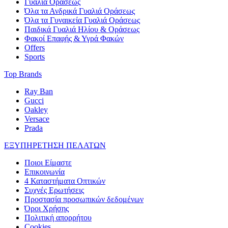
Γυαλιά Οράσεως
Όλα τα Ανδρικά Γυαλιά Οράσεως
Όλα τα Γυναικεία Γυαλιά Οράσεως
Παιδικά Γυαλιά Ηλίου & Οράσεως
Φακοί Επαφής & Υγρά Φακών
Offers
Sports
Top Brands
Ray Ban
Gucci
Oakley
Versace
Prada
ΕΞΥΠΗΡΕΤΗΣΗ ΠΕΛΑΤΩΝ
Ποιοι Είμαστε
Επικοινωνία
4 Καταστήματα Οπτικών
Συχνές Ερωτήσεις
Προστασία προσωπικών δεδομένων
Όροι Χρήσης
Πολιτική απορρήτου
Cookies