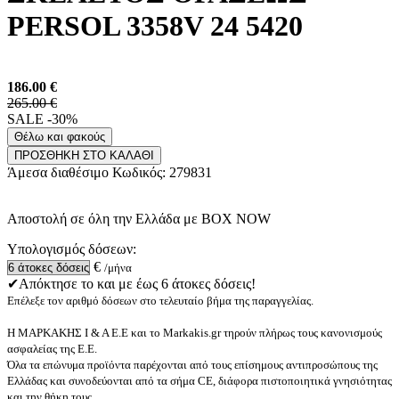
PERSOL 3358V 24 5420
186.00
€
265.00 €
SALE -30%
Θέλω και φακούς
ΠΡΟΣΘΗΚΗ ΣΤΟ ΚΑΛΑΘΙ
Άμεσα διαθέσιμο
Κωδικός:
279831
Αποστολή σε όλη την Ελλάδα με BOX NOW
Υπολογισμός δόσεων:
€
/μήνα
✔Απόκτησε το και με έως 6 άτοκες δόσεις!
Επέλεξε τον αριθμό δόσεων στο τελευταίο βήμα της παραγγελίας.
Η ΜΑΡΚΑΚΗΣ Ι & Α Ε.Ε και το Markakis.gr τηρούν πλήρως τους κανονισμούς
ασφαλείας της Ε.Ε.
Όλα τα επώνυμα προϊόντα παρέχονται από τους επίσημους αντιπροσώπους της
Ελλάδας και συνοδεύονται από τα σήμα CE, διάφορα πιστοποιητικά γνησιότητας
και την θήκη τους.