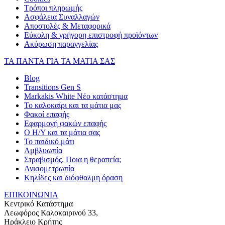
Τρόποι πληρωμής
Ασφάλεια Συναλλαγών
Αποστολές & Μεταφορικά
Εύκολη & γρήγορη επιστροφή προϊόντων
Ακύρωση παραγγελίας
ΤΑ ΠΑΝΤΑ ΓΙΑ ΤΑ ΜΑΤΙΑ ΣΑΣ
Blog
Transitions Gen S
Markakis White Νέο κατάστημα
Το καλοκαίρι και τα μάτια μας
Φακοί επαφής
Εφαρμογή φακών επαφής
Ο Η/Υ και τα μάτια σας
Το παιδικό μάτι
Αμβλυωπία
Στραβισμός. Ποια η θεραπεία;
Ανισομετρωπία
Κηλίδες και διόφθαλμη όραση
ΕΠΙΚΟΙΝΩΝΙΑ
Κεντρικό Κατάστημα
Λεωφόρος Καλοκαιρινού 33,
Ηράκλειο Κρήτης