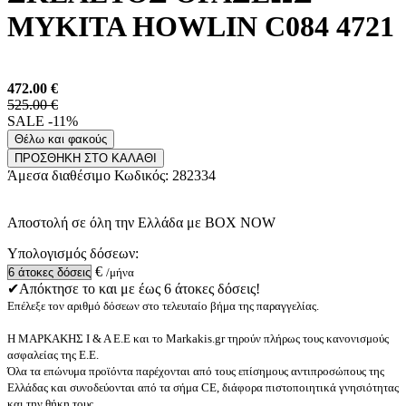
MYKITA HOWLIN C084 4721
472.00
€
525.00 €
SALE -11%
Θέλω και φακούς
ΠΡΟΣΘΗΚΗ ΣΤΟ ΚΑΛΑΘΙ
Άμεσα διαθέσιμο
Κωδικός:
282334
Αποστολή σε όλη την Ελλάδα με BOX NOW
Υπολογισμός δόσεων:
€
/μήνα
✔Απόκτησε το και με έως 6 άτοκες δόσεις!
Επέλεξε τον αριθμό δόσεων στο τελευταίο βήμα της παραγγελίας.
Η ΜΑΡΚΑΚΗΣ Ι & Α Ε.Ε και το Markakis.gr τηρούν πλήρως τους κανονισμούς
ασφαλείας της Ε.Ε.
Όλα τα επώνυμα προϊόντα παρέχονται από τους επίσημους αντιπροσώπους της
Ελλάδας και συνοδεύονται από τα σήμα CE, διάφορα πιστοποιητικά γνησιότητας
και την θήκη τους.