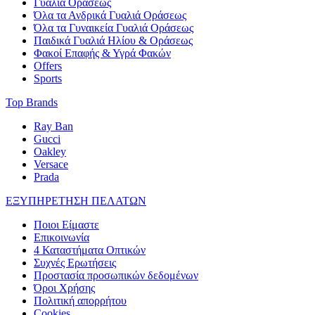
Γυαλιά Οράσεως
Όλα τα Ανδρικά Γυαλιά Οράσεως
Όλα τα Γυναικεία Γυαλιά Οράσεως
Παιδικά Γυαλιά Ηλίου & Οράσεως
Φακοί Επαφής & Υγρά Φακών
Offers
Sports
Top Brands
Ray Ban
Gucci
Oakley
Versace
Prada
ΕΞΥΠΗΡΕΤΗΣΗ ΠΕΛΑΤΩΝ
Ποιοι Είμαστε
Επικοινωνία
4 Καταστήματα Οπτικών
Συχνές Ερωτήσεις
Προστασία προσωπικών δεδομένων
Όροι Χρήσης
Πολιτική απορρήτου
Cookies