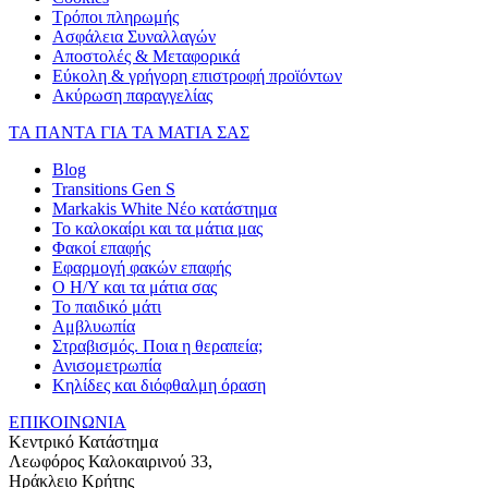
Τρόποι πληρωμής
Ασφάλεια Συναλλαγών
Αποστολές & Μεταφορικά
Εύκολη & γρήγορη επιστροφή προϊόντων
Ακύρωση παραγγελίας
ΤΑ ΠΑΝΤΑ ΓΙΑ ΤΑ ΜΑΤΙΑ ΣΑΣ
Blog
Transitions Gen S
Markakis White Νέο κατάστημα
Το καλοκαίρι και τα μάτια μας
Φακοί επαφής
Εφαρμογή φακών επαφής
Ο Η/Υ και τα μάτια σας
Το παιδικό μάτι
Αμβλυωπία
Στραβισμός. Ποια η θεραπεία;
Ανισομετρωπία
Κηλίδες και διόφθαλμη όραση
ΕΠΙΚΟΙΝΩΝΙΑ
Κεντρικό Κατάστημα
Λεωφόρος Καλοκαιρινού 33,
Ηράκλειο Κρήτης