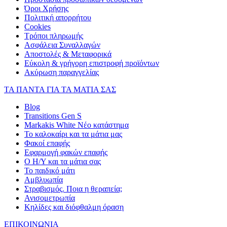
Όροι Χρήσης
Πολιτική απορρήτου
Cookies
Τρόποι πληρωμής
Ασφάλεια Συναλλαγών
Αποστολές & Μεταφορικά
Εύκολη & γρήγορη επιστροφή προϊόντων
Ακύρωση παραγγελίας
ΤΑ ΠΑΝΤΑ ΓΙΑ ΤΑ ΜΑΤΙΑ ΣΑΣ
Blog
Transitions Gen S
Markakis White Νέο κατάστημα
Το καλοκαίρι και τα μάτια μας
Φακοί επαφής
Εφαρμογή φακών επαφής
Ο Η/Υ και τα μάτια σας
Το παιδικό μάτι
Αμβλυωπία
Στραβισμός. Ποια η θεραπεία;
Ανισομετρωπία
Κηλίδες και διόφθαλμη όραση
ΕΠΙΚΟΙΝΩΝΙΑ