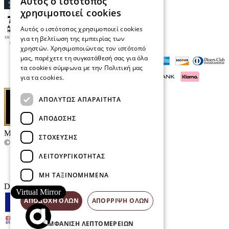
Αυτός ο ιστότοπος
χρησιμοποιεί cookies
Αυτός ο ιστότοπος χρησιμοποιεί cookies
για τη βελτίωση της εμπειρίας των
χρηστών. Χρησιμοποιώντας τον ιστότοπό
μας, παρέχετε τη συγκατάθεσή σας για όλα
τα cookies σύμφωνα με την Πολιτική μας
για τα cookies.
Διαβάστε περισσότερα
ΑΠΟΛΎΤΩΣ ΑΠΑΡΑΊΤΗΤΑ
ΑΠΌΔΟΣΗΣ
Μαρκάκης Οπτικά
ΣΤΌΧΕΥΣΗΣ
© 2026
ΛΕΙΤΟΥΡΓΙΚΌΤΗΤΑΣ
Επικοινωνία
E-Volution Awards
ΜΗ ΤΑΞΙΝΟΜΗΜΈΝΑ
Designed & developed by
NETMECHANICS
Virtual Mirror
ΑΠΟΔΟΧΉ ΌΛΩΝ
ΑΠΌΡΡΙΨΗ ΌΛΩΝ
ΕΜΦΆΝΙΣΗ ΛΕΠΤΟΜΕΡΕΙΏΝ