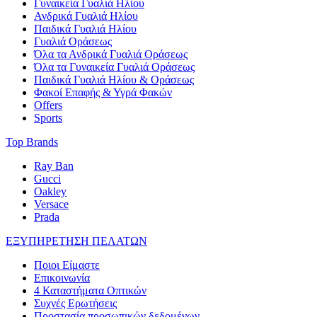
Γυναικεία Γυαλιά Ηλίου
Ανδρικά Γυαλιά Ηλίου
Παιδικά Γυαλιά Ηλίου
Γυαλιά Οράσεως
Όλα τα Ανδρικά Γυαλιά Οράσεως
Όλα τα Γυναικεία Γυαλιά Οράσεως
Παιδικά Γυαλιά Ηλίου & Οράσεως
Φακοί Επαφής & Υγρά Φακών
Offers
Sports
Top Brands
Ray Ban
Gucci
Oakley
Versace
Prada
ΕΞΥΠΗΡΕΤΗΣΗ ΠΕΛΑΤΩΝ
Ποιοι Είμαστε
Επικοινωνία
4 Καταστήματα Οπτικών
Συχνές Ερωτήσεις
Προστασία προσωπικών δεδομένων