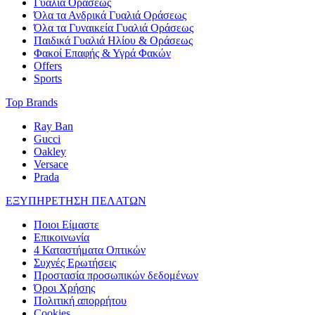
Γυαλιά Οράσεως
Όλα τα Ανδρικά Γυαλιά Οράσεως
Όλα τα Γυναικεία Γυαλιά Οράσεως
Παιδικά Γυαλιά Ηλίου & Οράσεως
Φακοί Επαφής & Υγρά Φακών
Offers
Sports
Top Brands
Ray Ban
Gucci
Oakley
Versace
Prada
ΕΞΥΠΗΡΕΤΗΣΗ ΠΕΛΑΤΩΝ
Ποιοι Είμαστε
Επικοινωνία
4 Καταστήματα Οπτικών
Συχνές Ερωτήσεις
Προστασία προσωπικών δεδομένων
Όροι Χρήσης
Πολιτική απορρήτου
Cookies