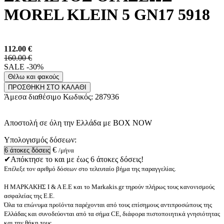
MOREL KLEIN 5 GN17 5918
112.00
€
160.00 €
SALE -30%
Θέλω και φακούς
ΠΡΟΣΘΗΚΗ ΣΤΟ ΚΑΛΑΘΙ
Άμεσα διαθέσιμο
Κωδικός:
287936
Αποστολή σε όλη την Ελλάδα με BOX NOW
Υπολογισμός δόσεων:
€
/μήνα
✔Απόκτησε το και με έως 6 άτοκες δόσεις!
Επέλεξε τον αριθμό δόσεων στο τελευταίο βήμα της παραγγελίας.
Η ΜΑΡΚΑΚΗΣ Ι & Α Ε.Ε και το Markakis.gr τηρούν πλήρως τους κανονισμούς
ασφαλείας της Ε.Ε.
Όλα τα επώνυμα προϊόντα παρέχονται από τους επίσημους αντιπροσώπους της
Ελλάδας και συνοδεύονται από τα σήμα CE, διάφορα πιστοποιητικά γνησιότητας
και την θήκη τους.