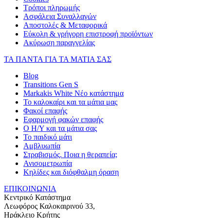
Τρόποι πληρωμής
Ασφάλεια Συναλλαγών
Αποστολές & Μεταφορικά
Εύκολη & γρήγορη επιστροφή προϊόντων
Ακύρωση παραγγελίας
ΤΑ ΠΑΝΤΑ ΓΙΑ ΤΑ ΜΑΤΙΑ ΣΑΣ
Blog
Transitions Gen S
Markakis White Νέο κατάστημα
Το καλοκαίρι και τα μάτια μας
Φακοί επαφής
Εφαρμογή φακών επαφής
Ο Η/Υ και τα μάτια σας
Το παιδικό μάτι
Αμβλυωπία
Στραβισμός. Ποια η θεραπεία;
Ανισομετρωπία
Κηλίδες και διόφθαλμη όραση
ΕΠΙΚΟΙΝΩΝΙΑ
Κεντρικό Κατάστημα
Λεωφόρος Καλοκαιρινού 33,
Ηράκλειο Κρήτης