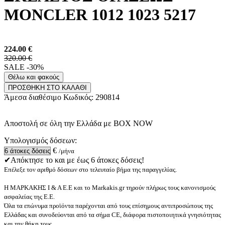
MONCLER 1012 1023 5217
224.00
€
320.00 €
SALE -30%
Θέλω και φακούς
ΠΡΟΣΘΗΚΗ ΣΤΟ ΚΑΛΑΘΙ
Άμεσα διαθέσιμο
Κωδικός:
290814
Αποστολή σε όλη την Ελλάδα με BOX NOW
Υπολογισμός δόσεων:
€
/μήνα
✔Απόκτησε το και με έως 6 άτοκες δόσεις!
Επέλεξε τον αριθμό δόσεων στο τελευταίο βήμα της παραγγελίας.
Η ΜΑΡΚΑΚΗΣ Ι & Α Ε.Ε και το Markakis.gr τηρούν πλήρως τους κανονισμούς
ασφαλείας της Ε.Ε.
Όλα τα επώνυμα προϊόντα παρέχονται από τους επίσημους αντιπροσώπους της
Ελλάδας και συνοδεύονται από τα σήμα CE, διάφορα πιστοποιητικά γνησιότητας
και την θήκη τους.