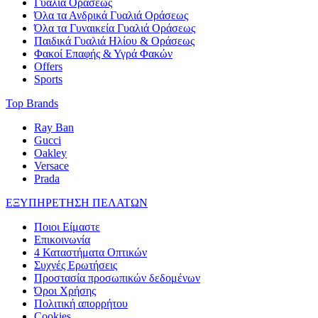
Γυαλιά Οράσεως
Όλα τα Ανδρικά Γυαλιά Οράσεως
Όλα τα Γυναικεία Γυαλιά Οράσεως
Παιδικά Γυαλιά Ηλίου & Οράσεως
Φακοί Επαφής & Υγρά Φακών
Offers
Sports
Top Brands
Ray Ban
Gucci
Oakley
Versace
Prada
ΕΞΥΠΗΡΕΤΗΣΗ ΠΕΛΑΤΩΝ
Ποιοι Είμαστε
Επικοινωνία
4 Καταστήματα Οπτικών
Συχνές Ερωτήσεις
Προστασία προσωπικών δεδομένων
Όροι Χρήσης
Πολιτική απορρήτου
Cookies