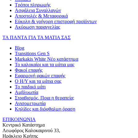
Τρόποι πληρωμής
Ασφάλεια Συναλλαγών
Αποστολές & Μεταφορικά
Εύκολη & γρήγορη επιστροφή προϊόντων
Ακύρωση παραγγελίας
ΤΑ ΠΑΝΤΑ ΓΙΑ ΤΑ ΜΑΤΙΑ ΣΑΣ
Blog
Transitions Gen S
Markakis White Νέο κατάστημα
Το καλοκαίρι και τα μάτια μας
Φακοί επαφής
Εφαρμογή φακών επαφής
Ο Η/Υ και τα μάτια σας
Το παιδικό μάτι
Αμβλυωπία
Στραβισμός. Ποια η θεραπεία;
Ανισομετρωπία
Κηλίδες και διόφθαλμη όραση
ΕΠΙΚΟΙΝΩΝΙΑ
Κεντρικό Κατάστημα
Λεωφόρος Καλοκαιρινού 33,
Ηράκλειο Κρήτης