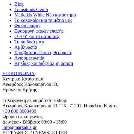
Blog
Transitions Gen S
Markakis White Νέο κατάστημα
Το καλοκαίρι και τα μάτια μας
Φακοί επαφής
Εφαρμογή φακών επαφής
Ο Η/Υ και τα μάτια σας
Το παιδικό μάτι
Αμβλυωπία
Στραβισμός. Ποια η θεραπεία;
Ανισομετρωπία
Κηλίδες και διόφθαλμη όραση
ΕΠΙΚΟΙΝΩΝΙΑ
Κεντρικό Κατάστημα
Λεωφόρος Καλοκαιρινού 33,
Ηράκλειο Κρήτης
Τηλεφωνική εξυπηρέτηση e-shop:
Λεωφόρος Καλοκαιρινού 33
, T.K.
71201
,
Ηράκλειο Κρήτης
+30 800 3000400
Ωράριο επικοινωνίας
Δευτέρα - Σάββατο: 09:00 - 15:00
info@markakis.gr
ΕΓΓΡΑΦΗ ΣΤΟ NEWSLETTER