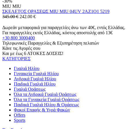
-30%
MIU MIU
ΣΚΕΛΕΤΟΣ ΟΡΑΣΕΩΣ MIU MIU 04UV 2AZ1O1 5219
345.00 €
242.00
€
Δωρεάν μεταφορικά για παραγγελίες άνω των 40€, εντός Ελλάδας.
Για παραγγελίες εκτός Ελλάδας, κόστος αποστολής από 13€
+30 800 3000400
Τηλεφωνικές Παραγγελίες & Εξυπηρέτηση πελατών
Κάνε τις Αγορές σου
Και με έως 6 ΑΤΟΚΕΣ ΔΟΣΕΙΣ!
ΚΑΤΗΓΟΡΙΕΣ
Γυαλιά Ηλίου
Γυναικεία Γυαλιά Ηλίου
Ανδρικά Γυαλιά Ηλίου
Παιδικά Γυαλιά Ηλίου
Γυαλιά Οράσεως
Όλα τα Ανδρικά Γυαλιά Οράσεως
Όλα τα Γυναικεία Γυαλιά Οράσεως
Παιδικά Γυαλιά Ηλίου & Οράσεως
Φακοί Επαφής & Υγρά Φακών
Offers
Sports