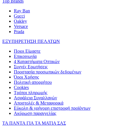
Top Brands
Ray Ban
Gucci
Oakley
Versace
Prada
ΕΞΥΠΗΡΕΤΗΣΗ ΠΕΛΑΤΩΝ
Ποιοι Είμαστε
Επικοινωνία
4 Καταστήματα Οπτικών
Συχνές Ερωτήσεις
Προστασία προσωπικών δεδομένων
Όροι Χρήσης
Πολιτική απορρήτου
Cookies
Τρόποι πληρωμής
Ασφάλεια Συναλλαγών
Αποστολές & Μεταφορικά
Εύκολη & γρήγορη επιστροφή προϊόντων
Ακύρωση παραγγελίας
ΤΑ ΠΑΝΤΑ ΓΙΑ ΤΑ ΜΑΤΙΑ ΣΑΣ