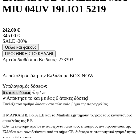
MIU 04UV 19LIO1 5219
242.00
€
345.00 €
SALE -30%
Θέλω και φακούς
ΠΡΟΣΘΗΚΗ ΣΤΟ ΚΑΛΑΘΙ
Άμεσα διαθέσιμο
Κωδικός:
273393
Αποστολή σε όλη την Ελλάδα με BOX NOW
Υπολογισμός δόσεων:
€
/μήνα
✔Απόκτησε το και με έως 6 άτοκες δόσεις!
Επέλεξε τον αριθμό δόσεων στο τελευταίο βήμα της παραγγελίας.
Η ΜΑΡΚΑΚΗΣ Ι & Α Ε.Ε και το Markakis.gr τηρούν πλήρως τους κανονισμούς
ασφαλείας της Ε.Ε.
Όλα τα επώνυμα προϊόντα παρέχονται από τους επίσημους αντιπροσώπους της
Ελλάδας και συνοδεύονται από τα σήμα CE, διάφορα πιστοποιητικά γνησιότητας
και την θήκη τους.