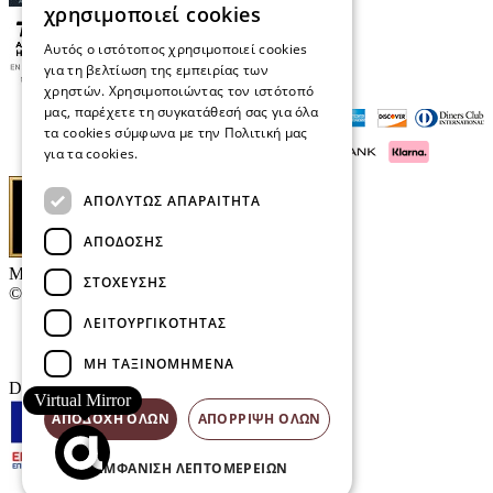
χρησιμοποιεί cookies
Αυτός ο ιστότοπος χρησιμοποιεί cookies
για τη βελτίωση της εμπειρίας των
χρηστών. Χρησιμοποιώντας τον ιστότοπό
μας, παρέχετε τη συγκατάθεσή σας για όλα
τα cookies σύμφωνα με την Πολιτική μας
για τα cookies.
Διαβάστε περισσότερα
ΑΠΟΛΎΤΩΣ ΑΠΑΡΑΊΤΗΤΑ
ΑΠΌΔΟΣΗΣ
Μαρκάκης Οπτικά
ΣΤΌΧΕΥΣΗΣ
© 2026
ΛΕΙΤΟΥΡΓΙΚΌΤΗΤΑΣ
Επικοινωνία
E-Volution Awards
ΜΗ ΤΑΞΙΝΟΜΗΜΈΝΑ
Designed & developed by
NETMECHANICS
Virtual Mirror
ΑΠΟΔΟΧΉ ΌΛΩΝ
ΑΠΌΡΡΙΨΗ ΌΛΩΝ
ΕΜΦΆΝΙΣΗ ΛΕΠΤΟΜΕΡΕΙΏΝ