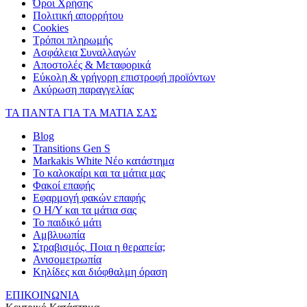
Όροι Χρήσης
Πολιτική απορρήτου
Cookies
Τρόποι πληρωμής
Ασφάλεια Συναλλαγών
Αποστολές & Μεταφορικά
Εύκολη & γρήγορη επιστροφή προϊόντων
Ακύρωση παραγγελίας
ΤΑ ΠΑΝΤΑ ΓΙΑ ΤΑ ΜΑΤΙΑ ΣΑΣ
Blog
Transitions Gen S
Markakis White Νέο κατάστημα
Το καλοκαίρι και τα μάτια μας
Φακοί επαφής
Εφαρμογή φακών επαφής
Ο Η/Υ και τα μάτια σας
Το παιδικό μάτι
Αμβλυωπία
Στραβισμός. Ποια η θεραπεία;
Ανισομετρωπία
Κηλίδες και διόφθαλμη όραση
ΕΠΙΚΟΙΝΩΝΙΑ