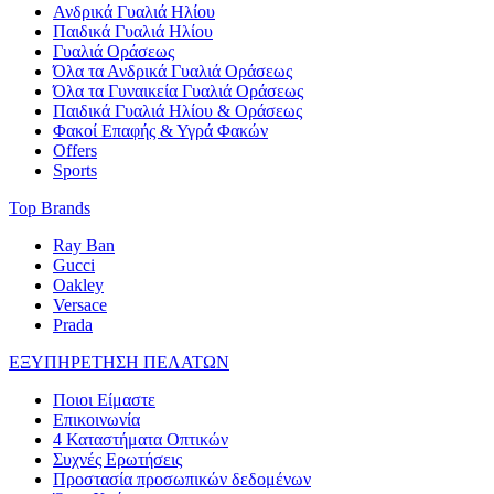
Ανδρικά Γυαλιά Ηλίου
Παιδικά Γυαλιά Ηλίου
Γυαλιά Οράσεως
Όλα τα Ανδρικά Γυαλιά Οράσεως
Όλα τα Γυναικεία Γυαλιά Οράσεως
Παιδικά Γυαλιά Ηλίου & Οράσεως
Φακοί Επαφής & Υγρά Φακών
Offers
Sports
Top Brands
Ray Ban
Gucci
Oakley
Versace
Prada
ΕΞΥΠΗΡΕΤΗΣΗ ΠΕΛΑΤΩΝ
Ποιοι Είμαστε
Επικοινωνία
4 Καταστήματα Οπτικών
Συχνές Ερωτήσεις
Προστασία προσωπικών δεδομένων