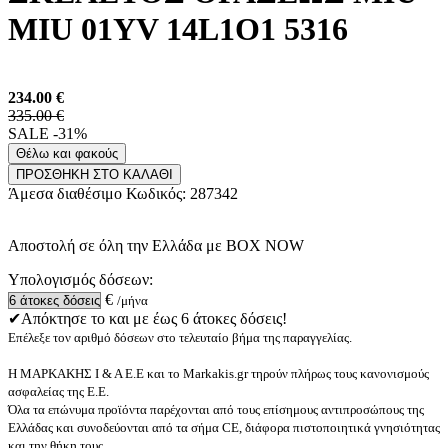
MIU 01YV 14L1O1 5316
234.00
€
335.00 €
SALE -31%
Θέλω και φακούς
ΠΡΟΣΘΗΚΗ ΣΤΟ ΚΑΛΑΘΙ
Άμεσα διαθέσιμο
Κωδικός:
287342
Αποστολή σε όλη την Ελλάδα με BOX NOW
Υπολογισμός δόσεων:
€
/μήνα
✔Απόκτησε το και με έως 6 άτοκες δόσεις!
Επέλεξε τον αριθμό δόσεων στο τελευταίο βήμα της παραγγελίας.
Η ΜΑΡΚΑΚΗΣ Ι & Α Ε.Ε και το Markakis.gr τηρούν πλήρως τους κανονισμούς
ασφαλείας της Ε.Ε.
Όλα τα επώνυμα προϊόντα παρέχονται από τους επίσημους αντιπροσώπους της
Ελλάδας και συνοδεύονται από τα σήμα CE, διάφορα πιστοποιητικά γνησιότητας
και την θήκη τους.