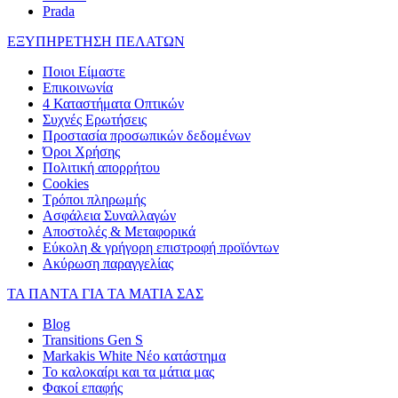
Prada
ΕΞΥΠΗΡΕΤΗΣΗ ΠΕΛΑΤΩΝ
Ποιοι Είμαστε
Επικοινωνία
4 Καταστήματα Οπτικών
Συχνές Ερωτήσεις
Προστασία προσωπικών δεδομένων
Όροι Χρήσης
Πολιτική απορρήτου
Cookies
Τρόποι πληρωμής
Ασφάλεια Συναλλαγών
Αποστολές & Μεταφορικά
Εύκολη & γρήγορη επιστροφή προϊόντων
Ακύρωση παραγγελίας
ΤΑ ΠΑΝΤΑ ΓΙΑ ΤΑ ΜΑΤΙΑ ΣΑΣ
Blog
Transitions Gen S
Markakis White Νέο κατάστημα
Το καλοκαίρι και τα μάτια μας
Φακοί επαφής