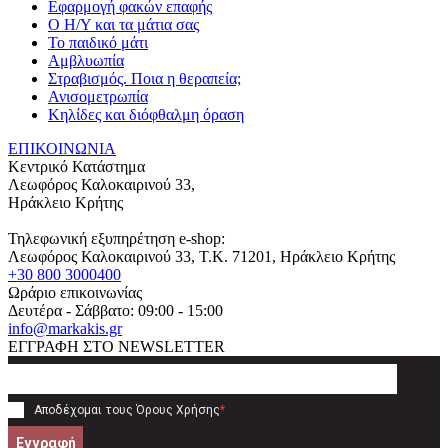
Εφαρμογή φακών επαφής
Ο Η/Υ και τα μάτια σας
Το παιδικό μάτι
Αμβλυωπία
Στραβισμός. Ποια η θεραπεία;
Ανισομετρωπία
Κηλίδες και διόφθαλμη όραση
ΕΠΙΚΟΙΝΩΝΙΑ
Κεντρικό Κατάστημα
Λεωφόρος Καλοκαιρινού 33,
Ηράκλειο Κρήτης
Τηλεφωνική εξυπηρέτηση e-shop:
Λεωφόρος Καλοκαιρινού 33
, T.K.
71201
,
Ηράκλειο Κρήτης
+30 800 3000400
Ωράριο επικοινωνίας
Δευτέρα - Σάββατο: 09:00 - 15:00
info@markakis.gr
ΕΓΓΡΑΦΗ ΣΤΟ NEWSLETTER
Αποδέχομαι τους
Όρους Χρήσης
*
Εγγραφή