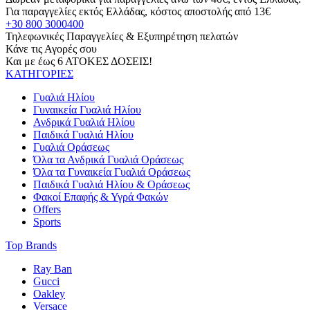
Για παραγγελίες εκτός Ελλάδας, κόστος αποστολής από 13€
+30 800 3000400
Τηλεφωνικές Παραγγελίες & Εξυπηρέτηση πελατών
Κάνε τις Αγορές σου
Και με έως 6 ΑΤΟΚΕΣ ΔΟΣΕΙΣ!
ΚΑΤΗΓΟΡΙΕΣ
Γυαλιά Ηλίου
Γυναικεία Γυαλιά Ηλίου
Ανδρικά Γυαλιά Ηλίου
Παιδικά Γυαλιά Ηλίου
Γυαλιά Οράσεως
Όλα τα Ανδρικά Γυαλιά Οράσεως
Όλα τα Γυναικεία Γυαλιά Οράσεως
Παιδικά Γυαλιά Ηλίου & Οράσεως
Φακοί Επαφής & Υγρά Φακών
Offers
Sports
Top Brands
Ray Ban
Gucci
Oakley
Versace