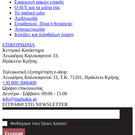
Εφαρμογή φακών επαφής
Ο Η/Υ και τα μάτια σας
Το παιδικό μάτι
Αμβλυωπία
Στραβισμός. Ποια η θεραπεία;
Ανισομετρωπία
Κηλίδες και διόφθαλμη όραση
ΕΠΙΚΟΙΝΩΝΙΑ
Κεντρικό Κατάστημα
Λεωφόρος Καλοκαιρινού 33,
Ηράκλειο Κρήτης
Τηλεφωνική εξυπηρέτηση e-shop:
Λεωφόρος Καλοκαιρινού 33
, T.K.
71201
,
Ηράκλειο Κρήτης
+30 800 3000400
Ωράριο επικοινωνίας
Δευτέρα - Σάββατο: 09:00 - 15:00
info@markakis.gr
ΕΓΓΡΑΦΗ ΣΤΟ NEWSLETTER
Αποδέχομαι τους
Όρους Χρήσης
*
Εγγραφή