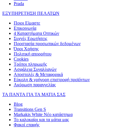
Prada
ΕΞΥΠΗΡΕΤΗΣΗ ΠΕΛΑΤΩΝ
Ποιοι Είμαστε
Επικοινωνία
4 Καταστήματα Οπτικών
Συχνές Ερωτήσεις
Προστασία προσωπικών δεδομένων
Όροι Χρήσης
Πολιτική απορρήτου
Cookies
Τρόποι πληρωμής
Ασφάλεια Συναλλαγών
Αποστολές & Μεταφορικά
Εύκολη & γρήγορη επιστροφή προϊόντων
Ακύρωση παραγγελίας
ΤΑ ΠΑΝΤΑ ΓΙΑ ΤΑ ΜΑΤΙΑ ΣΑΣ
Blog
Transitions Gen S
Markakis White Νέο κατάστημα
Το καλοκαίρι και τα μάτια μας
Φακοί επαφής