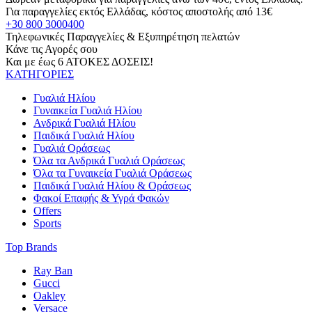
Για παραγγελίες εκτός Ελλάδας, κόστος αποστολής από 13€
+30 800 3000400
Τηλεφωνικές Παραγγελίες & Εξυπηρέτηση πελατών
Κάνε τις Αγορές σου
Και με έως 6 ΑΤΟΚΕΣ ΔΟΣΕΙΣ!
ΚΑΤΗΓΟΡΙΕΣ
Γυαλιά Ηλίου
Γυναικεία Γυαλιά Ηλίου
Ανδρικά Γυαλιά Ηλίου
Παιδικά Γυαλιά Ηλίου
Γυαλιά Οράσεως
Όλα τα Ανδρικά Γυαλιά Οράσεως
Όλα τα Γυναικεία Γυαλιά Οράσεως
Παιδικά Γυαλιά Ηλίου & Οράσεως
Φακοί Επαφής & Υγρά Φακών
Offers
Sports
Top Brands
Ray Ban
Gucci
Oakley
Versace