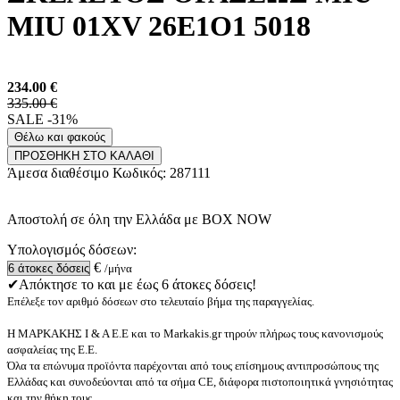
MIU 01XV 26E1O1 5018
234.00
€
335.00 €
SALE -31%
Θέλω και φακούς
ΠΡΟΣΘΗΚΗ ΣΤΟ ΚΑΛΑΘΙ
Άμεσα διαθέσιμο
Κωδικός:
287111
Αποστολή σε όλη την Ελλάδα με BOX NOW
Υπολογισμός δόσεων:
€
/μήνα
✔Απόκτησε το και με έως 6 άτοκες δόσεις!
Επέλεξε τον αριθμό δόσεων στο τελευταίο βήμα της παραγγελίας.
Η ΜΑΡΚΑΚΗΣ Ι & Α Ε.Ε και το Markakis.gr τηρούν πλήρως τους κανονισμούς
ασφαλείας της Ε.Ε.
Όλα τα επώνυμα προϊόντα παρέχονται από τους επίσημους αντιπροσώπους της
Ελλάδας και συνοδεύονται από τα σήμα CE, διάφορα πιστοποιητικά γνησιότητας
και την θήκη τους.