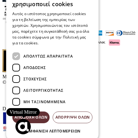
χρησιμοποιεί cookies
Αυτός ο ιστότοπος χρησιμοποιεί cookies
για τη βελτίωση της εμπειρίας των
χρηστών. Χρησιμοποιώντας τον ιστότοπό
μας, παρέχετε τη συγκατάθεσή σας για όλα
τα cookies σύμφωνα με την Πολιτική μας
για τα cookies.
Διαβάστε περισσότερα
ΑΠΟΛΎΤΩΣ ΑΠΑΡΑΊΤΗΤΑ
ΑΠΌΔΟΣΗΣ
Μαρκάκης Οπτικά
ΣΤΌΧΕΥΣΗΣ
© 2026
ΛΕΙΤΟΥΡΓΙΚΌΤΗΤΑΣ
Επικοινωνία
E-Volution Awards
ΜΗ ΤΑΞΙΝΟΜΗΜΈΝΑ
Designed & developed by
NETMECHANICS
Virtual Mirror
ΑΠΟΔΟΧΉ ΌΛΩΝ
ΑΠΌΡΡΙΨΗ ΌΛΩΝ
ΕΜΦΆΝΙΣΗ ΛΕΠΤΟΜΕΡΕΙΏΝ