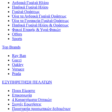
Ανδρικά Γυαλιά Ηλίου
Παιδικά Γυαλιά Ηλίου
Γυαλιά Οράσεως
Όλα τα Ανδρικά Γυαλιά Οράσεως
Όλα τα Γυναικεία Γυαλιά Οράσεως
Παιδικά Γυαλιά Ηλίου & Οράσεως
Φακοί Επαφής & Υγρά Φακών
Offers
Sports
Top Brands
Ray Ban
Gucci
Oakley
Versace
Prada
ΕΞΥΠΗΡΕΤΗΣΗ ΠΕΛΑΤΩΝ
Ποιοι Είμαστε
Επικοινωνία
4 Καταστήματα Οπτικών
Συχνές Ερωτήσεις
Προστασία προσωπικών δεδομένων