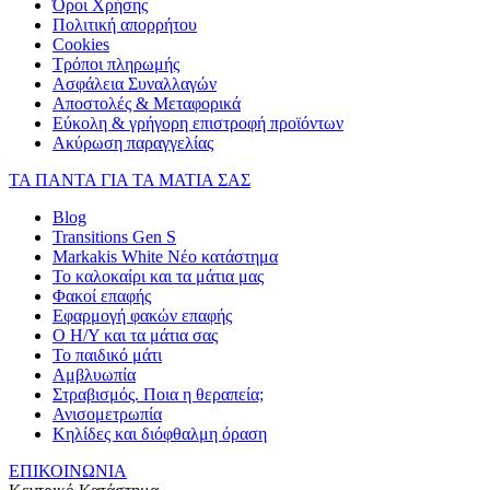
Όροι Χρήσης
Πολιτική απορρήτου
Cookies
Τρόποι πληρωμής
Ασφάλεια Συναλλαγών
Αποστολές & Μεταφορικά
Εύκολη & γρήγορη επιστροφή προϊόντων
Ακύρωση παραγγελίας
ΤΑ ΠΑΝΤΑ ΓΙΑ ΤΑ ΜΑΤΙΑ ΣΑΣ
Blog
Transitions Gen S
Markakis White Νέο κατάστημα
Το καλοκαίρι και τα μάτια μας
Φακοί επαφής
Εφαρμογή φακών επαφής
Ο Η/Υ και τα μάτια σας
Το παιδικό μάτι
Αμβλυωπία
Στραβισμός. Ποια η θεραπεία;
Ανισομετρωπία
Κηλίδες και διόφθαλμη όραση
ΕΠΙΚΟΙΝΩΝΙΑ