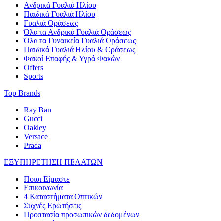
Ανδρικά Γυαλιά Ηλίου
Παιδικά Γυαλιά Ηλίου
Γυαλιά Οράσεως
Όλα τα Ανδρικά Γυαλιά Οράσεως
Όλα τα Γυναικεία Γυαλιά Οράσεως
Παιδικά Γυαλιά Ηλίου & Οράσεως
Φακοί Επαφής & Υγρά Φακών
Offers
Sports
Top Brands
Ray Ban
Gucci
Oakley
Versace
Prada
ΕΞΥΠΗΡΕΤΗΣΗ ΠΕΛΑΤΩΝ
Ποιοι Είμαστε
Επικοινωνία
4 Καταστήματα Οπτικών
Συχνές Ερωτήσεις
Προστασία προσωπικών δεδομένων