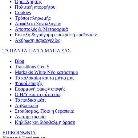
Όροι Χρήσης
Πολιτική απορρήτου
Cookies
Τρόποι πληρωμής
Ασφάλεια Συναλλαγών
Αποστολές & Μεταφορικά
Εύκολη & γρήγορη επιστροφή προϊόντων
Ακύρωση παραγγελίας
ΤΑ ΠΑΝΤΑ ΓΙΑ ΤΑ ΜΑΤΙΑ ΣΑΣ
Blog
Transitions Gen S
Markakis White Νέο κατάστημα
Το καλοκαίρι και τα μάτια μας
Φακοί επαφής
Εφαρμογή φακών επαφής
Ο Η/Υ και τα μάτια σας
Το παιδικό μάτι
Αμβλυωπία
Στραβισμός. Ποια η θεραπεία;
Ανισομετρωπία
Κηλίδες και διόφθαλμη όραση
ΕΠΙΚΟΙΝΩΝΙΑ