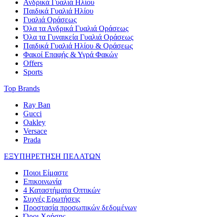
Ανδρικά Γυαλιά Ηλίου
Παιδικά Γυαλιά Ηλίου
Γυαλιά Οράσεως
Όλα τα Ανδρικά Γυαλιά Οράσεως
Όλα τα Γυναικεία Γυαλιά Οράσεως
Παιδικά Γυαλιά Ηλίου & Οράσεως
Φακοί Επαφής & Υγρά Φακών
Offers
Sports
Top Brands
Ray Ban
Gucci
Oakley
Versace
Prada
ΕΞΥΠΗΡΕΤΗΣΗ ΠΕΛΑΤΩΝ
Ποιοι Είμαστε
Επικοινωνία
4 Καταστήματα Οπτικών
Συχνές Ερωτήσεις
Προστασία προσωπικών δεδομένων
Όροι Χρήσης