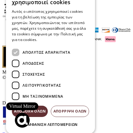
χρησιμοποιεί cookies
Αυτός ο ιστότοπος χρησιμοποιεί cookies
για τη βελτίωση της εμπειρίας των
χρηστών. Χρησιμοποιώντας τον ιστότοπό
μας, παρέχετε τη συγκατάθεσή σας για όλα
τα cookies σύμφωνα με την Πολιτική μας
για τα cookies.
Διαβάστε περισσότερα
ΑΠΟΛΎΤΩΣ ΑΠΑΡΑΊΤΗΤΑ
ΑΠΌΔΟΣΗΣ
Μαρκάκης Οπτικά
ΣΤΌΧΕΥΣΗΣ
© 2026
ΛΕΙΤΟΥΡΓΙΚΌΤΗΤΑΣ
Επικοινωνία
E-Volution Awards
ΜΗ ΤΑΞΙΝΟΜΗΜΈΝΑ
Designed & developed by
NETMECHANICS
Virtual Mirror
ΑΠΟΔΟΧΉ ΌΛΩΝ
ΑΠΌΡΡΙΨΗ ΌΛΩΝ
ΕΜΦΆΝΙΣΗ ΛΕΠΤΟΜΕΡΕΙΏΝ