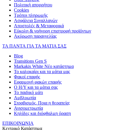
Πολιτική απορρήτου
Cookies
Τρόποι πληρωμής
Ασφάλεια Συναλλαγών
Αποστολές & Μεταφορικά
Εύκολη & γρήγορη επιστροφή προϊόντων
Ακύρωση παραγγελίας
ΤΑ ΠΑΝΤΑ ΓΙΑ ΤΑ ΜΑΤΙΑ ΣΑΣ
Blog
Transitions Gen S
Markakis White Νέο κατάστημα
Το καλοκαίρι και τα μάτια μας
Φακοί επαφής
Εφαρμογή φακών επαφής
Ο Η/Υ και τα μάτια σας
Το παιδικό μάτι
Αμβλυωπία
Στραβισμός. Ποια η θεραπεία;
Ανισομετρωπία
Κηλίδες και διόφθαλμη όραση
ΕΠΙΚΟΙΝΩΝΙΑ
Κεντρικό Κατάστημα