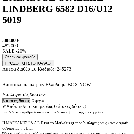
LINDBERG 6582 D16/U12
5019
388.00
€
485.00 €
SALE -20%
Θέλω και φακούς
ΠΡΟΣΘΗΚΗ ΣΤΟ ΚΑΛΑΘΙ
Άμεσα διαθέσιμο
Κωδικός:
245273
Αποστολή σε όλη την Ελλάδα με BOX NOW
Υπολογισμός δόσεων:
€
/μήνα
✔Απόκτησε το και με έως 6 άτοκες δόσεις!
Επέλεξε τον αριθμό δόσεων στο τελευταίο βήμα της παραγγελίας.
Η ΜΑΡΚΑΚΗΣ Ι & Α Ε.Ε και το Markakis.gr τηρούν πλήρως τους κανονισμούς
ασφαλείας της Ε.Ε.
Όλα τα επώνυμα προϊόντα παρέχονται από τους επίσημους αντιπροσώπους της