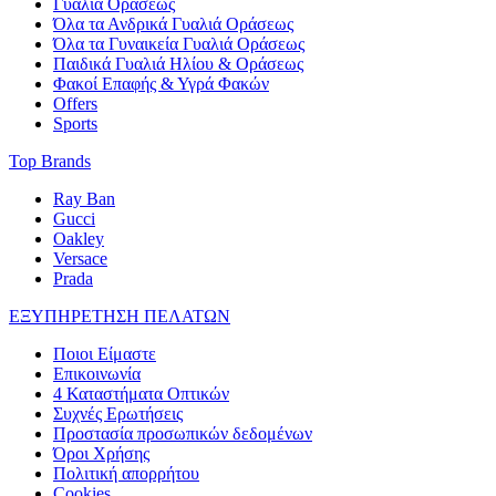
Γυαλιά Οράσεως
Όλα τα Ανδρικά Γυαλιά Οράσεως
Όλα τα Γυναικεία Γυαλιά Οράσεως
Παιδικά Γυαλιά Ηλίου & Οράσεως
Φακοί Επαφής & Υγρά Φακών
Offers
Sports
Top Brands
Ray Ban
Gucci
Oakley
Versace
Prada
ΕΞΥΠΗΡΕΤΗΣΗ ΠΕΛΑΤΩΝ
Ποιοι Είμαστε
Επικοινωνία
4 Καταστήματα Οπτικών
Συχνές Ερωτήσεις
Προστασία προσωπικών δεδομένων
Όροι Χρήσης
Πολιτική απορρήτου
Cookies