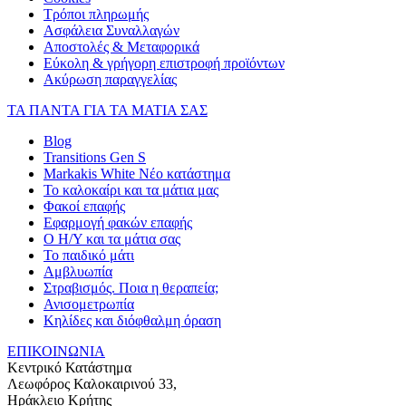
Τρόποι πληρωμής
Ασφάλεια Συναλλαγών
Αποστολές & Μεταφορικά
Εύκολη & γρήγορη επιστροφή προϊόντων
Ακύρωση παραγγελίας
ΤΑ ΠΑΝΤΑ ΓΙΑ ΤΑ ΜΑΤΙΑ ΣΑΣ
Blog
Transitions Gen S
Markakis White Νέο κατάστημα
Το καλοκαίρι και τα μάτια μας
Φακοί επαφής
Εφαρμογή φακών επαφής
Ο Η/Υ και τα μάτια σας
Το παιδικό μάτι
Αμβλυωπία
Στραβισμός. Ποια η θεραπεία;
Ανισομετρωπία
Κηλίδες και διόφθαλμη όραση
ΕΠΙΚΟΙΝΩΝΙΑ
Κεντρικό Κατάστημα
Λεωφόρος Καλοκαιρινού 33,
Ηράκλειο Κρήτης