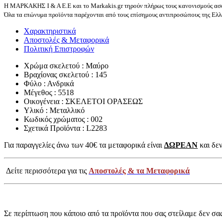
Η ΜΑΡΚΑΚΗΣ Ι & Α Ε.Ε και το Markakis.gr τηρούν πλήρως τους κανονισμούς ασφ
Όλα τα επώνυμα προϊόντα παρέχονται από τους επίσημους αντιπροσώπους της Ελλά
Χαρακτηριστικά
Αποστολές & Μεταφορικά
Πολιτική Επιστροφών
Χρώμα σκελετού : Μαύρο
Βραχίονας σκελετού : 145
Φύλο : Ανδρικά
Μέγεθος : 5518
Οικογένεια : ΣΚΕΛΕΤΟΙ ΟΡΑΣΕΩΣ
Υλικό : Μεταλλικό
Κωδικός χρώματος : 002
Σχετικά Προϊόντα : L2283
Για παραγγελίες άνω των 40€ τα μεταφορικά είναι
ΔΩΡΕΑΝ
και δεν
Δείτε περισσότερα για τις
Αποστολές & τα Μεταφορικά
Σε περίπτωση που κάποιο από τα προϊόντα που σας στείλαμε δεν σα