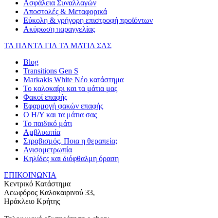
Ασφάλεια Συναλλαγών
Αποστολές & Μεταφορικά
Εύκολη & γρήγορη επιστροφή προϊόντων
Ακύρωση παραγγελίας
ΤΑ ΠΑΝΤΑ ΓΙΑ ΤΑ ΜΑΤΙΑ ΣΑΣ
Blog
Transitions Gen S
Markakis White Νέο κατάστημα
Το καλοκαίρι και τα μάτια μας
Φακοί επαφής
Εφαρμογή φακών επαφής
Ο Η/Υ και τα μάτια σας
Το παιδικό μάτι
Αμβλυωπία
Στραβισμός. Ποια η θεραπεία;
Ανισομετρωπία
Κηλίδες και διόφθαλμη όραση
ΕΠΙΚΟΙΝΩΝΙΑ
Κεντρικό Κατάστημα
Λεωφόρος Καλοκαιρινού 33,
Ηράκλειο Κρήτης