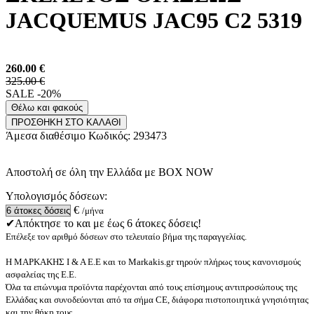
JACQUEMUS JAC95 C2 5319
260.00
€
325.00 €
SALE -20%
Θέλω και φακούς
ΠΡΟΣΘΗΚΗ ΣΤΟ ΚΑΛΑΘΙ
Άμεσα διαθέσιμο
Κωδικός:
293473
Αποστολή σε όλη την Ελλάδα με BOX NOW
Υπολογισμός δόσεων:
€
/μήνα
✔Απόκτησε το και με έως 6 άτοκες δόσεις!
Επέλεξε τον αριθμό δόσεων στο τελευταίο βήμα της παραγγελίας.
Η ΜΑΡΚΑΚΗΣ Ι & Α Ε.Ε και το Markakis.gr τηρούν πλήρως τους κανονισμούς
ασφαλείας της Ε.Ε.
Όλα τα επώνυμα προϊόντα παρέχονται από τους επίσημους αντιπροσώπους της
Ελλάδας και συνοδεύονται από τα σήμα CE, διάφορα πιστοποιητικά γνησιότητας
και την θήκη τους.